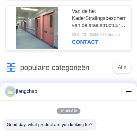
Aangepaste Grootte
Van de het
KaderStralingsbescherming
van de staalstructuur
de Bescherming van de
$410.20 - $504.80 / Square Meter MOQ:2.1 vierkante Meter/Vierkant
de Deurlijn voor
CONTACT
Industriële NDT
populaire categorieën
Alle
De Bladen van de
De Bakstenen van de
jiangchao
loodbeveiliging
loodbeveiliging
10:49 AM
Röntgenstraalzaal
Stralingsbeschermingsdeur
Beveiliging
Good day, what product are you looking for?