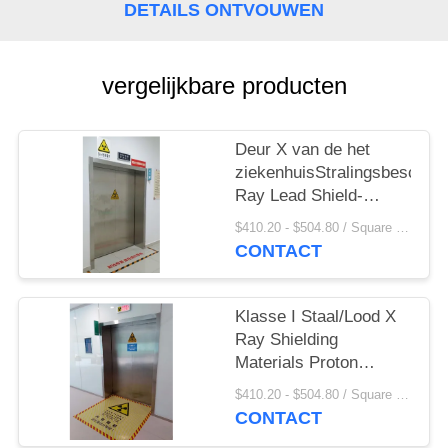
DETAILS ONTVOUWEN
vergelijkbare producten
Deur X van de het
ziekenhuisStralingsbescher
Ray Lead Shield-
Beschermend
$410.20 - $504.80 / Square Meter MOQ:2.1 vierkante Meter/Vierkant
HUISDIERENct
CONTACT
Klasse I Staal/Lood X
Ray Shielding
Materials Proton
Protection-Deur
$410.20 - $504.80 / Square Meter MOQ:2.1 vierkante Meter/Vierkant
Antistraling voor
CONTACT
Werkende Zaal