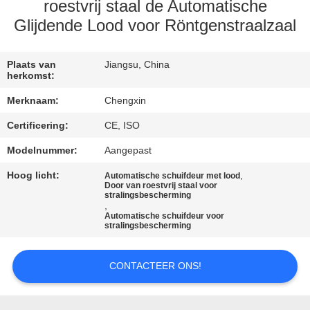
CONTACTEER
roestvrij staal de Automatische
ONS
Glijdende Lood voor Röntgenstraalzaal
NIEUWS
Plaats van
Jiangsu, China
herkomst:
Merknaam:
Chengxin
GEVALLEN
Certificering:
CE, ISO
Modelnummer:
Aangepast
SITEMAP
Hoog licht:
,
Automatische schuifdeur met lood
Door van roestvrij staal voor
PRIVACY
stralingsbescherming
,
Automatische schuifdeur voor
POLICY
stralingsbescherming
CONTACTEER ONS!