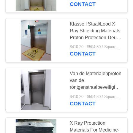
CONTACTEER
de Deur Mooie Schone
CONTACT
Verschijning
ONS
Klasse I Staal/Lood X
NIEUWS
Ray Shielding Materials
Proton Protection-Deur
Antistraling voor
GEVALLEN
$410.20 - $504.80 / Square Meter MOQ:2.1 vierkante Meter/Vierkant
Werkende Zaal
CONTACT
Aangepaste Grootte
SITEMAP
Van de Materialenproton
van de
PRIVACY
röntgenstraalbeveiliging
POLICY
van de de
$410.20 - $504.80 / Square Meter MOQ:2.1 vierkante Meter/Vierkant
Beschermingsdeur de
CONTACT
Antistraling voor
Werkende Zaal
X Ray Protection
Materials For Medicine-