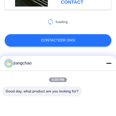
CONTACT
loading...
CONTACTEER ONS!
populaire categorieën
Alle
jiangchao
De Bladen van de
De Bakstenen van de
6:05 PM
loodbeveiliging
loodbeveiliging
Good day, what product are you looking for?
Röntgenstraalzaal
Stralingsbeschermingsdeur
Beveiliging