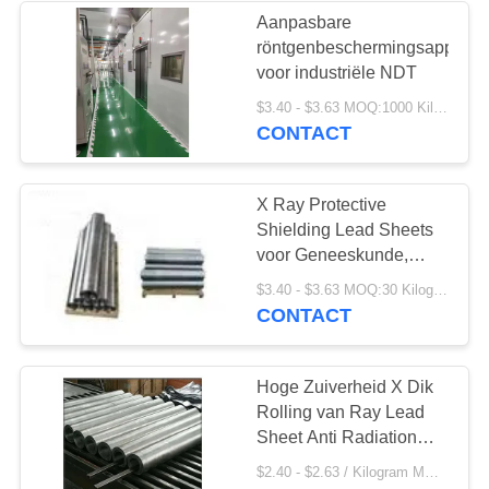
Aanpasbare
röntgenbeschermingsapparat
voor industriële NDT
$3.40 - $3.63 MOQ:1000 Kilogram/Kilogram
CONTACT
X Ray Protective
Shielding Lead Sheets
voor Geneeskunde,
Laboratorium
$3.40 - $3.63 MOQ:30 Kilogram/Kilogram
CONTACT
Hoge Zuiverheid X Dik
Rolling van Ray Lead
Sheet Anti Radiation
Hoog rendement
$2.40 - $2.63 / Kilogram MOQ:30 kilogram/Kilogram