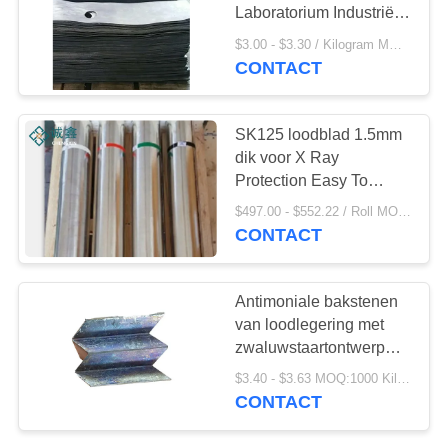
Laboratorium Industriële
NDT
$3.00 - $3.30 / Kilogram MOQ:10 kilogram/Kilogram
CONTACT
SK125 loodblad 1.5mm
dik voor X Ray
Protection Easy To
Operate
$497.00 - $552.22 / Roll MOQ:1 broodje/Broodjes
CONTACT
Antimoniale bakstenen
van loodlegering met
zwaluwstaartontwerp
voor
$3.40 - $3.63 MOQ:1000 Kilogram/Kilogram
röntgenbeschermingsmateriaa
CONTACT