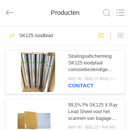
Yixing
Chengxin
Radiation
Protection
Producten
Equipment
Co.,
Ltd.
All
HUIS
Rights
232
Reserved.
SK125 loodblad
De Bladen van de
PRODUCTEN
loodbeveiliging
Stralingsafscherming
SK125 loodplaat
ONGEVEER
corrosiebestendige
ONS
tincoating voor
$497.00 - $552.22 MOQ:1 rol/rollen
medicijnen
CONTACT
63
FABRIEKSREIS
De Bakstenen van
99,5% Pb SK125 X Ray
KWALITEITSCONTROLE
Lead Sheet voor het
de loodbeveiliging
scannen van bagage
met hoge snelheid op de
$497.00 - $552.22 / Roll MOQ:1 rol/rollen