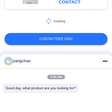
CONTACT
Loodblad van het
41
stralingsschild
de producten van de
loading...
loodbeveiliging
CONTACTEER ONS!
populaire categorieën
Alle
jiangchao
4
De Containers van
De Bladen van de
De Bakstenen van de
4:05 AM
de loodstraling
loodbeveiliging
loodbeveiliging
Good day, what product are you looking for?
Röntgenstraalzaal
Stralingsbeschermingsdeur
Beveiliging