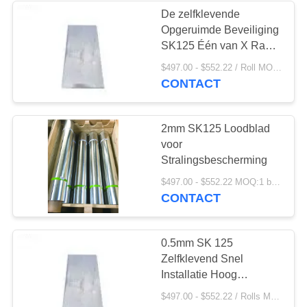
De zelfklevende
Opgeruimde Beveiliging
38
SK125 Één van X Ray
Lood Beschermde
Lead Sheets For
$497.00 - $552.22 / Roll MOQ:1 broodje/Broodjes
Radiation
CONTACT
Containers
2mm SK125 Loodblad
voor
Stralingsbescherming
24
$497.00 - $552.22 MOQ:1 broodje/Broodjes
CONTACT
De Dekens van de
loodbeveiliging
0.5mm SK 125
Zelfklevend Snel
Installatie Hoog
Materieel Gebruik Één
$497.00 - $552.22 / Rolls MOQ:1Roll /Rolls
Opgeruimd Bestand het