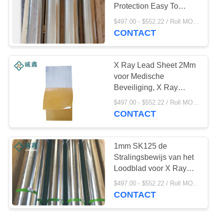
Protection Easy To
Operate
$497.00 - $552.22 / Roll MOQ:1 broodje/Broodjes
CONTACT
43
Röntgenstraalflintglas
X Ray Lead Sheet 2Mm
voor Medische
Beveiliging, X Ray
Scanner Housings
$497.00 - $552.22 / Roll MOQ:1 broodje/Broodjes
CONTACT
48
1mm SK125 de
Lood Beschermde
Stralingsbewijs van het
Loodblad voor X Ray
Doos
Scanner Housings
$497.00 - $552.22 / Roll MOQ:1 broodje/Broodjes
CONTACT