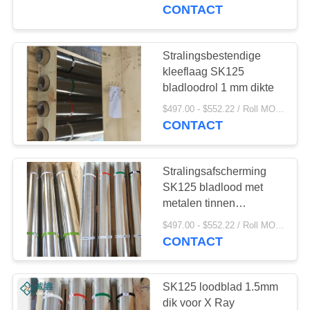
CONTACTEER
luchthaven
CONTACT
ONS
Stralingsbestendige
66
NIEUWS
kleeflaag SK125
Röntgenstraalzaal
bladloodrol 1 mm dikte
GEVALLEN
Beveiliging
$497.00 - $552.22 / Roll MOQ:1 rol/rollen
CONTACT
SITEMAP
Stralingsafscherming
SK125 bladlood met
PRIVACY
metalen tinnen
50
POLICY
beschermlaag
$497.00 - $552.22 / Roll MOQ:1 broodje/Broodjes
CONTACT
Stralingsbeschermingsd
SK125 loodblad 1.5mm
dik voor X Ray