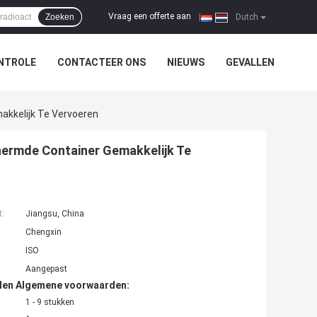
Vraag een offerte aan
Zoeken
|
Dutch
NTROLE
CONTACTEER ONS
NIEUWS
GEVALLEN
akkelijk Te Vervoeren
hermde Container Gemakkelijk Te
t:
Jiangsu, China
Chengxin
ISO
Aangepast
den Algemene voorwaarden:
1 - 9 stukken