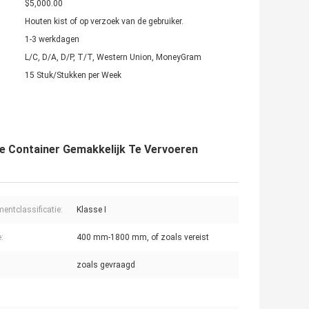
$5,000.00
Houten kist of op verzoek van de gebruiker.
1-3 werkdagen
L/C, D/A, D/P, T/T, Western Union, MoneyGram
15 Stuk/Stukken per Week
e Container Gemakkelijk Te Vervoeren
mentclassificatie:
Klasse I
:
400 mm-1800 mm, of zoals vereist
zoals gevraagd