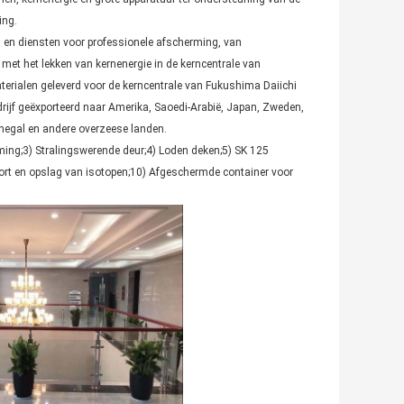
ing.
en en diensten voor professionele afscherming, van
k met het lekken van kernenergie in de kerncentrale van
rialen geleverd voor de kerncentrale van Fukushima Daiichi
drijf geëxporteerd naar Amerika, Saoedi-Arabië, Japan, Zweden,
egal en andere overzeese landen.
ming;3) Stralingswerende deur;4) Loden deken;5) SK 125
ort en opslag van isotopen;10) Afgeschermde container voor