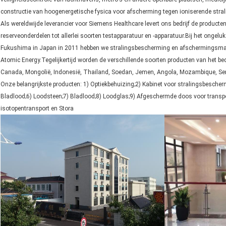
constructie van hoogenergetische fysica voor afscherming tegen ioniserende stral
Als wereldwijde leverancier voor Siemens Healthcare levert ons bedrijf de product
reserveonderdelen tot allerlei soorten testapparatuur en -apparatuur.Bij het ongelu
Fukushima in Japan in 2011 hebben we stralingsbescherming en afschermingsmate
Atomic Energy.Tegelijkertijd worden de verschillende soorten producten van het be
Canada, Mongolië, Indonesië, Thailand, Soedan, Jemen, Angola, Mozambique, Sen
Onze belangrijkste producten: 1) Optiekbehuizing;2) Kabinet voor stralingsbescher
Bladlood;6) Loodsteen;7) Bladlood;8) Loodglas;9) Afgeschermde doos voor transp
isotopentransport en Stora