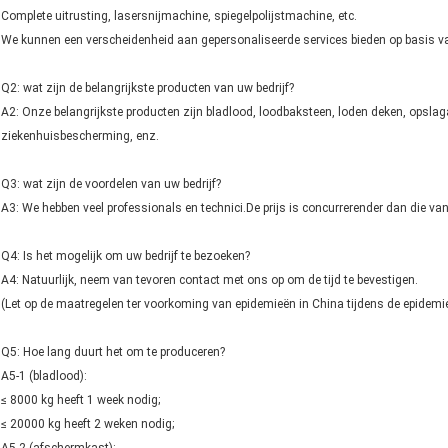
Complete uitrusting, lasersnijmachine, spiegelpolijstmachine, etc.
We kunnen een verscheidenheid aan gepersonaliseerde services bieden op basis va
Q2: wat zijn de belangrijkste producten van uw bedrijf?
A2: Onze belangrijkste producten zijn bladlood, loodbaksteen, loden deken, opsla
ziekenhuisbescherming, enz.
Q3: wat zijn de voordelen van uw bedrijf?
A3: We hebben veel professionals en technici.De prijs is concurrerender dan die van
Q4: Is het mogelijk om uw bedrijf te bezoeken?
A4: Natuurlijk, neem van tevoren contact met ons op om de tijd te bevestigen.
(Let op de maatregelen ter voorkoming van epidemieën in China tijdens de epidemi
Q5: Hoe lang duurt het om te produceren?
A5-1 (bladlood):
≤ 8000 kg heeft 1 week nodig;
≤ 20000 kg heeft 2 weken nodig;