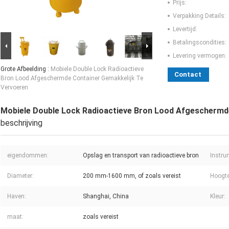
Prijs:
Verpakking Details:
Levertijd:
Betalingscondities:
Levering vermogen:
Grote Afbeelding :
Mobiele Double Lock Radioactieve
Contact
Bron Lood Afgeschermde Container Gemakkelijk Te
Vervoeren
Mobiele Double Lock Radioactieve Bron Lood Afgeschermd
beschrijving
eigendommen:
Opslag en transport van radioactieve bron
Instru
Diameter:
200 mm-1600 mm, of zoals vereist
Hoogte
Haven:
Shanghai, China
Kleur:
maat:
zoals vereist