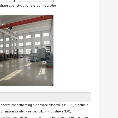
iguratie, S-optionele configuratie
 innovatieonderneming die gespecialiseerd is in R&D, productie
hengxin worden veel gebruikt in industriële NDO,
nen, kernenergie en grote apparatuur ter ondersteuning van de