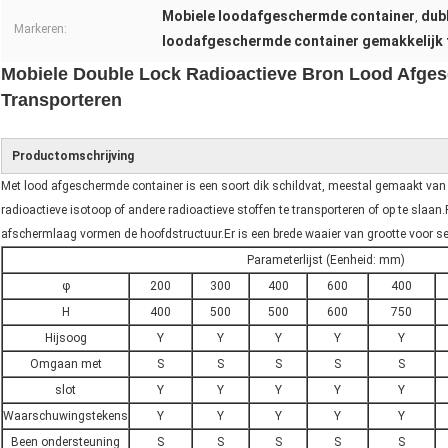
Mobiele loodafgeschermde container
dub
,
Markeren:
loodafgeschermde container gemakkelijk 
Mobiele Double Lock Radioactieve Bron Lood Afges
Transporteren
Productomschrijving
Met lood afgeschermde container is een soort dik schildvat, meestal gemaakt van 
radioactieve isotoop of andere radioactieve stoffen te transporteren of op te slaan
afschermlaag vormen de hoofdstructuur.Er is een brede waaier van grootte voor sel
Parameterlijst (Eenheid: mm)
φ
200
300
400
600
400
H
400
500
500
600
750
Hijsoog
Y
Y
Y
Y
Y
Omgaan met
S
S
S
S
S
slot
Y
Y
Y
Y
Y
Waarschuwingstekens
Y
Y
Y
Y
Y
Been ondersteuning
S
S
S
S
S