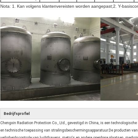
Nota: 1. Kan volgens klantenvereisten worden aangepast;2. Y-basisconf
Bedrijfsprofiel
Chengxin Radiation Protection Co., Ltd., gevestigd in China, is een technologische
en technische toepassing van stralingsbeschermingsapparatuur.De producten van C
veiligheidscontrole van luchthavens, metro's en andere openbare plaatsen, medicij