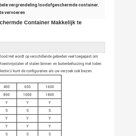
bele vergrendeling loodafgeschermde container
,
te vervoeren
chermde Container Makkelijk te
lood.Het wordt op verschillende gebieden veel toegepast om
.Roestvrijstalen of stalen binnen- en buitenbehuizing met loden
ectie.U kunt de configuraties als uw verzoek ook kiezen.
400
650
1600
800
1000
1800
Y
Y
Y
S
S
S
Y
Y
Y
Y
Y
Y
S
S
S