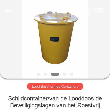
Yixing
Chengxin
Radiation
Protection
Equipment
Co.,
Ltd.
All
HUIS
Rights
Reserved.
PRODUCTEN
ONGEVEER
ONS
FABRIEKSREIS
Lood Beschermde Containers
KWALITEITSCONTROLE
Schildcontainer/van de Looddoos de
Beveiligingslagen van het Roestvrij