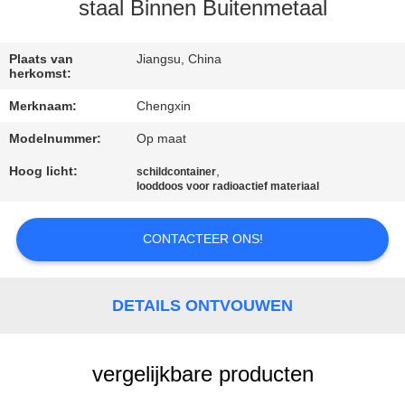
CONTACTEER
staal Binnen Buitenmetaal
ONS
Plaats van
Jiangsu, China
herkomst:
NIEUWS
Merknaam:
Chengxin
Modelnummer:
Op maat
GEVALLEN
Hoog licht:
,
schildcontainer
looddoos voor radioactief materiaal
SITEMAP
CONTACTEER ONS!
PRIVACY
POLICY
DETAILS ONTVOUWEN
vergelijkbare producten