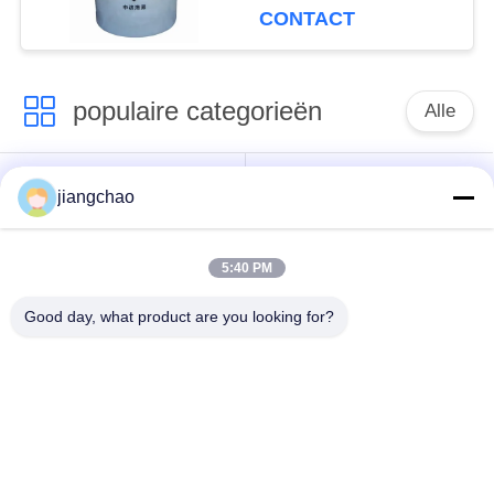
Sluitenapparaat
CONTACT
populaire categorieën
Alle
De Bladen van de
De Bakstenen van de
jiangchao
loodbeveiliging
loodbeveiliging
5:40 PM
Röntgenstraalzaal
Stralingsbeschermingsdeur
Beveiliging
Good day, what product are you looking for?
Lood Beschermde
Röntgenstraalflintglas
Doos
Lood Beschermde
De Dekens van de
Containers
loodbeveiliging