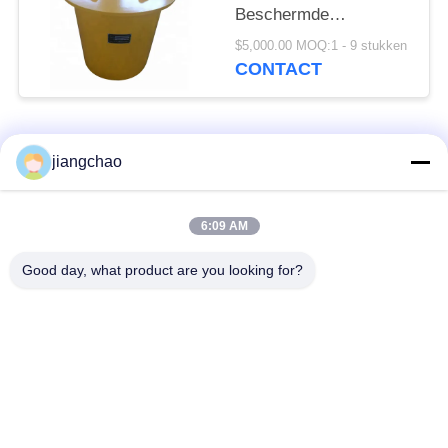
Beschermde
Containersopslag
$5,000.00 MOQ:1 - 9 stukken
Geschikt voor Vervoer
CONTACT
populaire categorieën
Alle
jiangchao
De Bladen van de
De Bakstenen van de
6:09 AM
loodbeveiliging
loodbeveiliging
Good day, what product are you looking for?
Röntgenstraalzaal
Stralingsbeschermingsdeur
Beveiliging
Lood Beschermde
Röntgenstraalflintglas
Doos