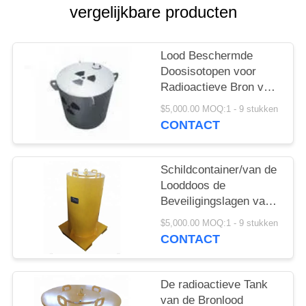
vergelijkbare producten
Lood Beschermde
Doosisotopen voor
Radioactieve Bron voor
Vervoeropslag
$5,000.00 MOQ:1 - 9 stukken
CONTACT
Schildcontainer/van de
Looddoos de
Beveiligingslagen van
het Roestvrij staal
$5,000.00 MOQ:1 - 9 stukken
Binnen Buitenmetaal
CONTACT
De radioactieve Tank
van de Bronlood