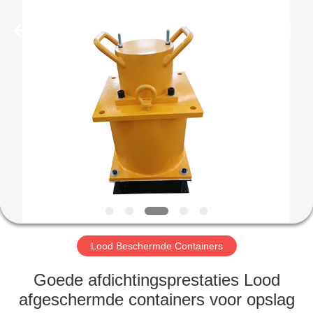
Yixing
Chengxin
Radiation
Protection
Equipment
Co.,
Ltd.
All
HUIS
Rights
Reserved.
PRODUCTEN
ONGEVEER
ONS
FABRIEKSREIS
Lood Beschermde Containers
KWALITEITSCONTROLE
Goede afdichtingsprestaties Lood
afgeschermde containers voor opslag