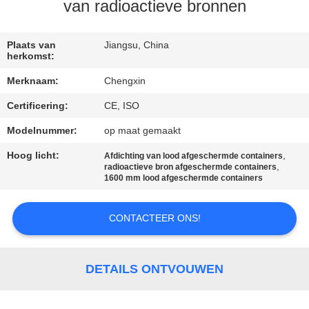
CONTACTEER
van radioactieve bronnen
ONS
Plaats van
Jiangsu, China
herkomst:
NIEUWS
Merknaam:
Chengxin
Certificering:
CE, ISO
GEVALLEN
Modelnummer:
op maat gemaakt
SITEMAP
Hoog licht:
,
Afdichting van lood afgeschermde containers
,
radioactieve bron afgeschermde containers
1600 mm lood afgeschermde containers
PRIVACY
POLICY
CONTACTEER ONS!
DETAILS ONTVOUWEN