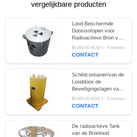
vergelijkbare producten
Lood Beschermde
Doosisotopen voor
Radioactieve Bron voor
Vervoeropslag
$5,000.00 MOQ:1 - 9 stukken
CONTACT
Schildcontainer/van de
Looddoos de
Beveiligingslagen van
het Roestvrij staal
$5,000.00 MOQ:1 - 9 stukken
Binnen Buitenmetaal
CONTACT
De radioactieve Tank
van de Bronlood