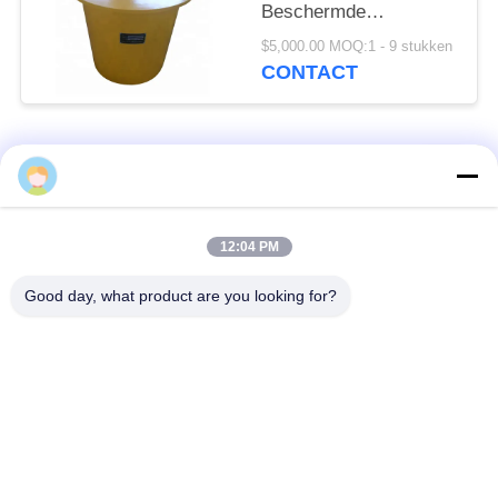
Beschermde
Containersopslag
$5,000.00 MOQ:1 - 9 stukken
Geschikt voor Vervoer
CONTACT
populaire categorieën
Alle
De Bladen van de
De Bakstenen van de
12:04 PM
loodbeveiliging
loodbeveiliging
Good day, what product are you looking for?
Röntgenstraalzaal
Stralingsbeschermingsdeur
Beveiliging
Lood Beschermde
Röntgenstraalflintglas
Doos