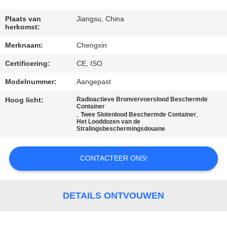
CONTACTEER
ONS
Plaats van
Jiangsu, China
herkomst:
Merknaam:
Chengxin
NIEUWS
Certificering:
CE, ISO
GEVALLEN
Modelnummer:
Aangepast
Hoog licht:
Radioactieve Bronvervoerslood Beschermde
Container
SITEMAP
,
,
Twee Slotenlood Beschermde Container
Het Looddozen van de
Stralingsbeschermingsdouane
PRIVACY
CONTACTEER ONS!
POLICY
DETAILS ONTVOUWEN