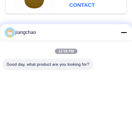
Geschikt voor Vervoer
CONTACT
populaire categorieën
Alle
jiangchao
De Bladen van de
De Bakstenen van de
12:56 PM
loodbeveiliging
loodbeveiliging
Good day, what product are you looking for?
Röntgenstraalzaal
Stralingsbeschermingsdeur
Beveiliging
Lood Beschermde
Röntgenstraalflintglas
Doos
Lood Beschermde
De Dekens van de
Containers
loodbeveiliging