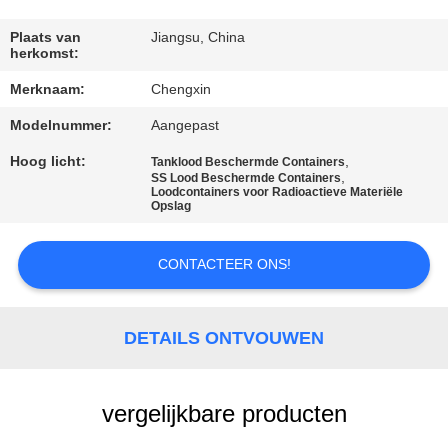
CONTACTEER
ONS
Plaats van
Jiangsu, China
herkomst:
Merknaam:
Chengxin
NIEUWS
Modelnummer:
Aangepast
GEVALLEN
Hoog licht:
,
Tanklood Beschermde Containers
,
SS Lood Beschermde Containers
Loodcontainers voor Radioactieve Materiële
Opslag
SITEMAP
CONTACTEER ONS!
PRIVACY
POLICY
DETAILS ONTVOUWEN
vergelijkbare producten