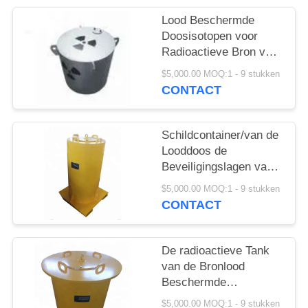
Lood Beschermde
Doosisotopen voor
Radioactieve Bron voor
Vervoeropslag
$5,000.00 MOQ:1 - 9 stukken
CONTACT
Schildcontainer/van de
Looddoos de
Beveiligingslagen van
het Roestvrij staal
$5,000.00 MOQ:1 - 9 stukken
Binnen Buitenmetaal
CONTACT
De radioactieve Tank
van de Bronlood
Beschermde
Containersopslag
$5,000.00 MOQ:1 - 9 stukken