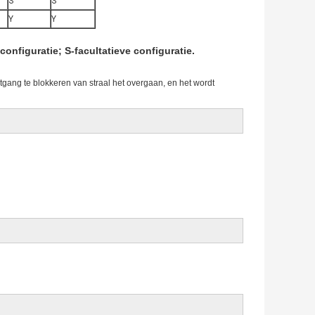
S
S
Y
Y
onfiguratie; S-facultatieve configuratie.
gang te blokkeren van straal het overgaan, en het wordt