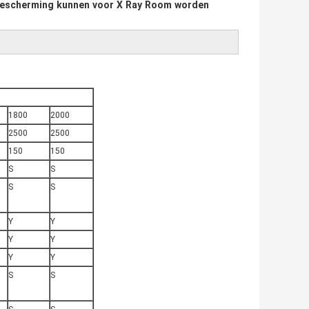
gsbescherming kunnen voor X Ray Room worden
1800
2000
2500
2500
150
150
S
S
S
S
Y
Y
Y
Y
Y
Y
S
S