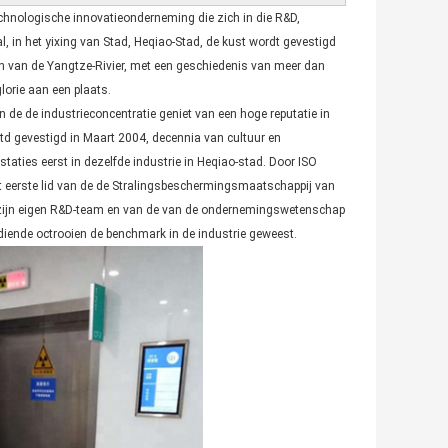
chnologische innovatieonderneming die zich in die R&D,
 in het yixing van Stad, Heqiao-Stad, de kust wordt gevestigd
en van de Yangtze-Rivier, met een geschiedenis van meer dan
lorie aan een plaats.
en de de industrieconcentratie geniet van een hoge reputatie in
td gevestigd in Maart 2004, decennia van cultuur en
estaties eerst in dezelfde industrie in Heqiao-stad. Door ISO
t eerste lid van de de Stralingsbeschermingsmaatschappij van
jf zijn eigen R&D-team en van de van de ondernemingswetenschap
gediende octrooien de benchmark in de industrie geweest.