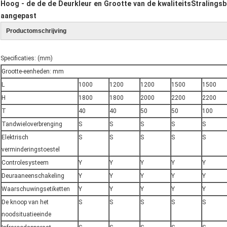
Hoog - de de de Deurkleur en Grootte van de kwaliteitsStralin
aangepast
Productomschrijving
Specificaties: (mm)
Grootte-eenheden: mm
L
1000
1200
1200
1500
1500
H
1800
1800
2000
2200
2200
T
40
40
50
50
100
Tandwieloverbrenging
S
S
S
S
S
Elektrisch
S
S
S
S
S
verminderingstoestel
Controlesysteem
Y
Y
Y
Y
Y
Deuraaneenschakeling
Y
Y
Y
Y
Y
Waarschuwingsetiketten
Y
Y
Y
Y
Y
De knoop van het
S
S
S
S
S
noodsituatieeinde