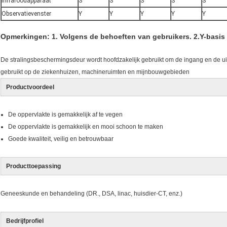
Infraroodapparaat
S
S
S
S
S
Observatievenster
Y
Y
Y
Y
Y
Opmerkingen: 1. Volgens de behoeften van gebruikers. 2.Y-basis c
De stralingsbeschermingsdeur wordt hoofdzakelijk gebruikt om de ingang en de uit
gebruikt op de ziekenhuizen, machineruimten en mijnbouwgebieden
Productvoordeel
De oppervlakte is gemakkelijk af te vegen
De oppervlakte is gemakkelijk en mooi schoon te maken
Goede kwaliteit, veilig en betrouwbaar
Producttoepassing
Geneeskunde en behandeling (DR., DSA, linac, huisdier-CT, enz.)
Bedrijfprofiel