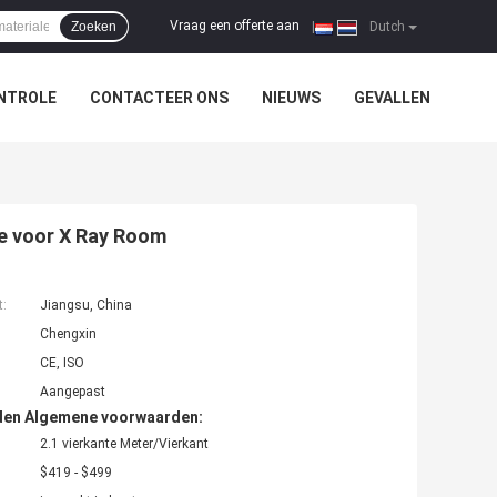
Vraag een offerte aan
Zoeken
|
Dutch
NTROLE
CONTACTEER ONS
NIEUWS
GEVALLEN
e voor X Ray Room
t:
Jiangsu, China
Chengxin
CE, ISO
Aangepast
den Algemene voorwaarden:
2.1 vierkante Meter/Vierkant
$419 - $499