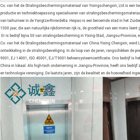
Co. van het de Stralingsbeschermingsmateriaal van Yixingschengxin, Ltd is een te
productie en techniektoepassing specialiseren van stralingsbeschermingsmateriaal,
van taihumeer in de Yangtze-Rivierdelta. Heqiao is een beroemde stad in het Zuid
1500 jaar, die aan natuurlijke rijkdommen rijk is, de grootheid van een mens leent g
Er is bedrijf bijna 50 van stralingsbescherming in Yixing-Stad, Jiangsu-Provincie, 
Co. van het de Stralingsbeschermingsmateriaal van China.Yixing Chengxin, werd L
ontwikkeling in de stralingsbeveiliging. In de loop van de jaren, rangschikken de pr
9001, EJ 14001, ISO 45001, EJ/T9001-beheersysteemcertificatie. Ons bedrijf is he
China in lokaal. Als high-tech onderneming in Jiangsu-Provincie, heeft ons bedri
en technologie vereniging. De laatste jaren, zijn de kwaliteit en de hoeveelheid in