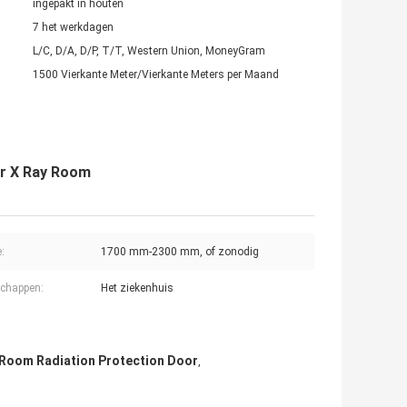
ingepakt in houten
7 het werkdagen
L/C, D/A, D/P, T/T, Western Union, MoneyGram
1500 Vierkante Meter/Vierkante Meters per Maand
r X Ray Room
:
1700 mm-2300 mm, of zonodig
chappen:
Het ziekenhuis
 Room Radiation Protection Door
,