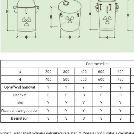
Parameterlijst
φ
200
300
400
600
400
H
400
500
500
600
750
Opheffend handvat
Y
Y
Y
Y
Y
Handvat
S
S
S
S
S
slot
Y
Y
Y
Y
Y
Waarschuwingsborden
Y
Y
Y
Y
Y
Beensteun
S
S
S
S
S
Nota: 1. Aangepast volgens gebruikersvereisten; 2. Y-basisconfiguratie, s-facultatie