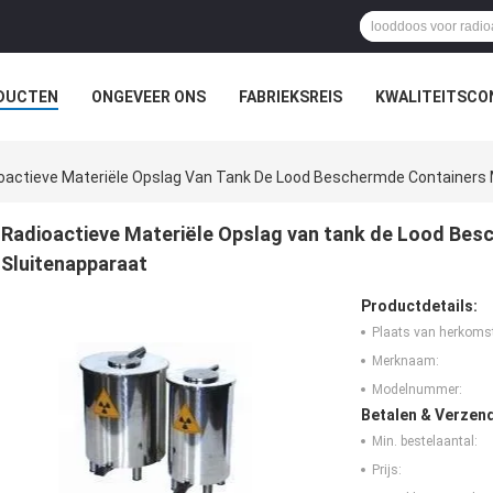
DUCTEN
ONGEVEER ONS
FABRIEKSREIS
KWALITEITSCO
oactieve Materiële Opslag Van Tank De Lood Beschermde Containers 
Radioactieve Materiële Opslag van tank de Lood Bes
Sluitenapparaat
Productdetails:
Plaats van herkoms
Merknaam:
Modelnummer:
Betalen & Verzen
Min. bestelaantal:
Prijs: