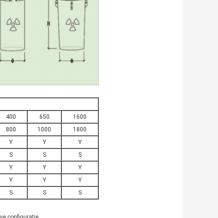
400
650
1600
800
1000
1800
Y
Y
Y
S
S
S
Y
Y
Y
Y
Y
Y
S
S
S
ve configuratie