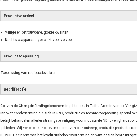
Productvoordeel
Veilige en betrouwbare, goede kwaliteit
Nachtslotapparaat, geschikt voor vervoer
Producttoepassing
Toepassing van radioactieve bron
Bedrijfprofiel
Co. van de ChengxinStralingsbescherming, Ltd, dat in Taihu-Bassin van de Yangtze
innovatieonderneming die zich in R&D, productie en techniektoepassing specialis
bedrijf behandelen allerlei stralingsbeveiliging voor industriële NDT, veiligheidsc
gebieden. Wij verlenen al het levensdienst van planontwerp, productie productie aan i
ISO9001-de norm van het kwaliteitsbeheersysteem na en wint de tien beste integri