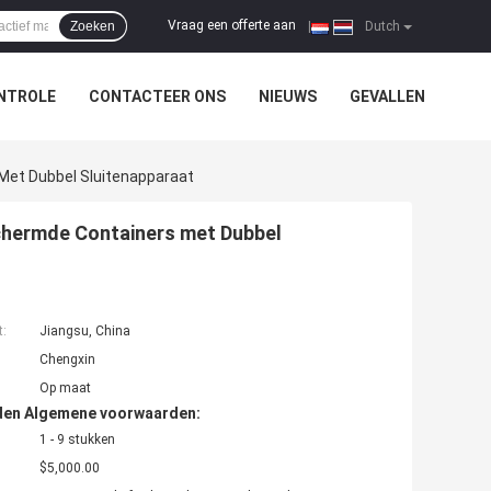
Vraag een offerte aan
Zoeken
|
Dutch
NTROLE
CONTACTEER ONS
NIEUWS
GEVALLEN
Met Dubbel Sluitenapparaat
chermde Containers met Dubbel
t:
Jiangsu, China
Chengxin
Op maat
den Algemene voorwaarden:
1 - 9 stukken
$5,000.00