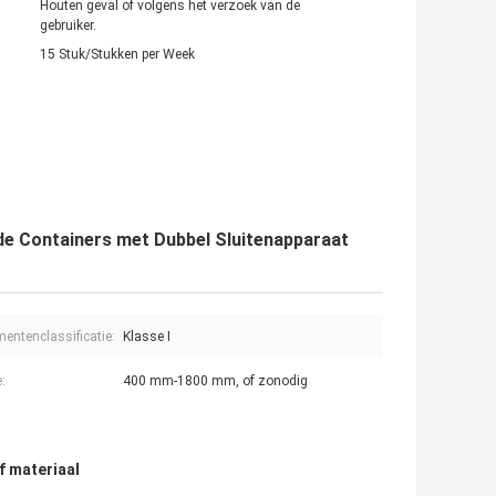
Houten geval of volgens het verzoek van de
gebruiker.
15 Stuk/Stukken per Week
de Containers met Dubbel Sluitenapparaat
mentenclassificatie:
Klasse I
:
400 mm-1800 mm, of zonodig
f materiaal