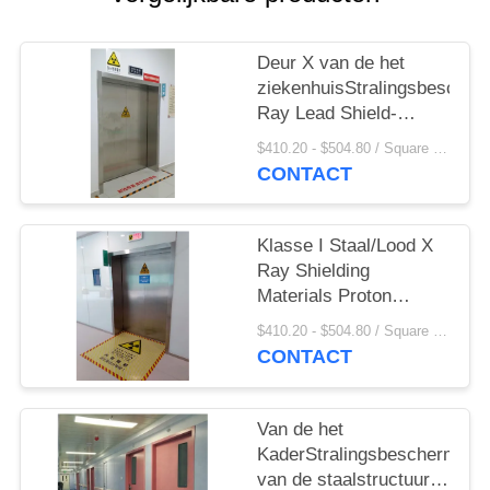
Deur X van de het
ziekenhuisStralingsbescher
Ray Lead Shield-
Beschermend
$410.20 - $504.80 / Square Meter MOQ:2.1 vierkante Meter/Vierkant
HUISDIERENct
CONTACT
Klasse I Staal/Lood X
Ray Shielding
Materials Proton
Protection-Deur
$410.20 - $504.80 / Square Meter MOQ:2.1 vierkante Meter/Vierkant
Antistraling voor
CONTACT
Werkende Zaal
Aangepaste Grootte
Van de het
KaderStralingsbescherming
van de staalstructuur