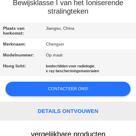
CONTACTEER
Bewijsklasse I van het Ioniserende
ONS
stralingteken
NIEUWS
Plaats van
Jiangsu, China
herkomst:
Merknaam:
Chengxin
GEVALLEN
Modelnummer:
Op maat
Hoog licht:
,
SITEMAP
loodschilden voor radiologie
x ray beschermingsmaterialen
PRIVACY
CONTACTEER ONS!
POLICY
DETAILS ONTVOUWEN
vergelijkbare producten