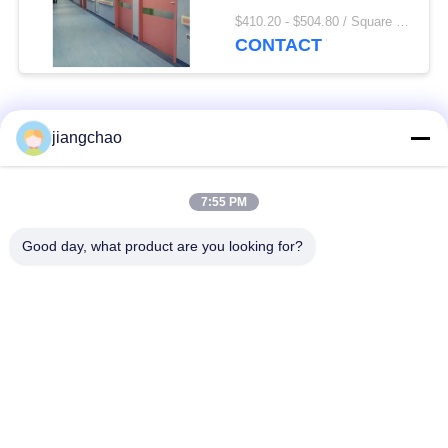
de Bescherming van de
$410.20 - $504.80 / Square Meter MOQ:2.1 vierkante Meter/Vierkant
de Deurlijn voor
CONTACT
Industriële NDT
populaire categorieën
Alle
jiangchao
De Bladen van de
De Bakstenen van de
7:55 PM
loodbeveiliging
loodbeveiliging
Good day, what product are you looking for?
Röntgenstraalzaal
Stralingsbeschermingsdeur
Beveiliging
Lood Beschermde
Röntgenstraalflintglas
Doos
Lood Beschermde
De Dekens van de