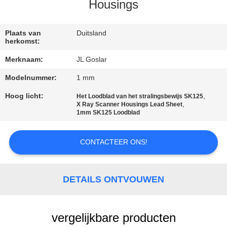
CONTACTEER
Housings
ONS
Plaats van
Duitsland
herkomst:
NIEUWS
Merknaam:
JL Goslar
Modelnummer:
1 mm
GEVALLEN
Hoog licht:
,
Het Loodblad van het stralingsbewijs SK125
,
X Ray Scanner Housings Lead Sheet
SITEMAP
1mm SK125 Loodblad
CONTACTEER ONS!
PRIVACY
POLICY
DETAILS ONTVOUWEN
vergelijkbare producten