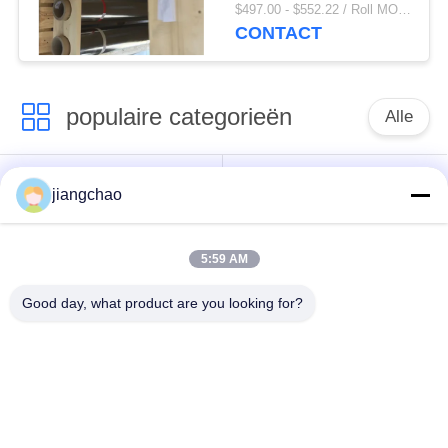
$497.00 - $552.22 / Roll MOQ:1 rol/rollen
CONTACT
populaire categorieën
Alle
De Bladen van de
De Bakstenen van de
jiangchao
loodbeveiliging
loodbeveiliging
5:59 AM
Röntgenstraalzaal
Stralingsbeschermingsdeur
Beveiliging
Good day, what product are you looking for?
Lood Beschermde
Röntgenstraalflintglas
Doos
Lood Beschermde
De Dekens van de