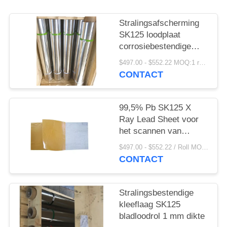
Stralingsafscherming
SK125 loodplaat
corrosiebestendige
tincoating voor
$497.00 - $552.22 MOQ:1 rol/rollen
medicijnen
CONTACT
99,5% Pb SK125 X
Ray Lead Sheet voor
het scannen van
bagage met hoge
$497.00 - $552.22 / Roll MOQ:1 rol/rollen
snelheid op de
CONTACT
luchthaven
Stralingsbestendige
kleeflaag SK125
bladloodrol 1 mm dikte