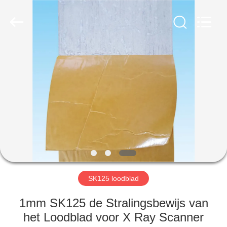
Yixing
Chengxin
Radiation
Protection
Equipment
Co.,
Ltd.
All
HUIS
Rights
Reserved.
PRODUCTEN
ONGEVEER
ONS
FABRIEKSREIS
SK125 loodblad
KWALITEITSCONTROLE
1mm SK125 de Stralingsbewijs van
het Loodblad voor X Ray Scanner