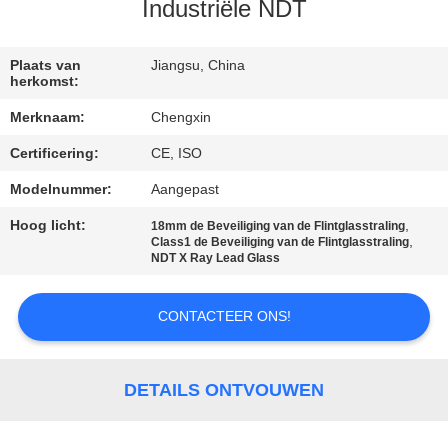
CONTACTEER
Industriële NDT
ONS
Plaats van
Jiangsu, China
herkomst:
NIEUWS
Merknaam:
Chengxin
Certificering:
CE, ISO
GEVALLEN
Modelnummer:
Aangepast
SITEMAP
Hoog licht:
,
18mm de Beveiliging van de Flintglasstraling
,
Class1 de Beveiliging van de Flintglasstraling
NDT X Ray Lead Glass
PRIVACY
POLICY
CONTACTEER ONS!
DETAILS ONTVOUWEN