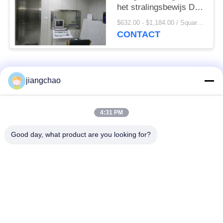
het stralingsbewijs De
Dikte van de de
$632.00 - $1,184.00 / Square Meter MOQ:1 vierkante Meter/Vierkant
Beveiligingsröntgenstraal
CONTACT
12 mm
populaire categorieën
Alle
jiangchao
De Bladen van de
De Bakstenen van de
4:31 PM
loodbeveiliging
loodbeveiliging
Good day, what product are you looking for?
Röntgenstraalzaal
Stralingsbeschermingsdeur
Beveiliging
Lood Beschermde
Röntgenstraalflintglas
Doos