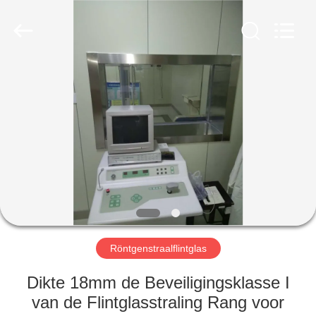
Yixing
Chengxin
Radiation
Protection
Equipment
Co.,
Ltd.
All
HUIS
Rights
Reserved.
PRODUCTEN
ONGEVEER
ONS
FABRIEKSREIS
Röntgenstraalflintglas
KWALITEITSCONTROLE
Dikte 18mm de Beveiligingsklasse I
van de Flintglasstraling Rang voor