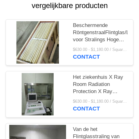
vergelijkbare producten
Beschermende
RöntgenstraalFlintglas/Loodb
voor Stralings Hoge
Lichte Overbrenging
$630.00 - $1,180.00 / Square Meter MOQ:2.1 vierkante Meter/Vierkant
CONTACT
Het ziekenhuis X Ray
Room Radiation
Protection X Ray
Shielding Lead Glass
$630.00 - $1,180.00 / Square Meter MOQ:2.1 vierkante Meter/Vierkant
CONTACT
Van de het
Flintglasstraling van