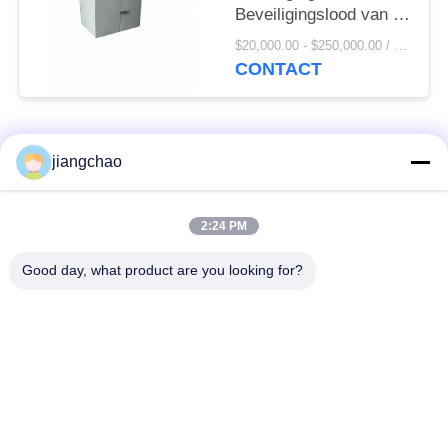
Beveiligingslood van de
Röntgenstraalkamer
$20,000.00 - $250,000.00 / Piece MOQ:1 Stuk / Stukken
voor Straling
CONTACT
populaire categorieën
Alle
jiangchao
De Bladen van de
De Bakstenen van de
2:24 PM
loodbeveiliging
loodbeveiliging
Good day, what product are you looking for?
Röntgenstraalzaal
Stralingsbeschermingsdeur
Beveiliging
Lood Beschermde
Röntgenstraalflintglas
Doos