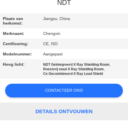
CONTACTEER
NDT
ONS
Plaats van
Jiangsu, China
herkomst:
NIEUWS
Merknaam:
Chengxin
Certificering:
CE, ISO
GEVALLEN
Modelnummer:
Aangepast
SITEMAP
Hoog licht:
,
NDT Geïntegreerd X Ray Shielding Room
,
Roestvrij staal X Ray Shielding Room
Ce Gecombineerd X Ray Lead Shield
PRIVACY
POLICY
CONTACTEER ONS!
DETAILS ONTVOUWEN