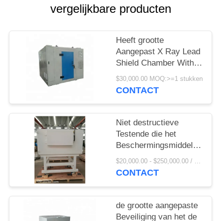
vergelijkbare producten
Heeft grootte
Aangepast X Ray Lead
Shield Chamber With
Worktable Vensters
$30,000.00 MOQ:>=1 stukken
voor Gemakkelijke
CONTACT
Observatie
Niet destructieve
Testende die het
Beschermingsmiddelbesche
van X Ray Room
$20,000.00 - $250,000.00 / Piece MOQ:1 stuk/Stukken
Shielding Of Special in
CONTACT
Industriële NDT wordt
gebruikt
de grootte aangepaste
Beveiliging van het de