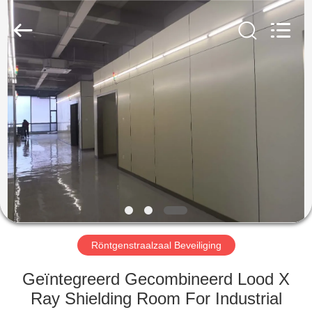
Yixing
Chengxin
Radiation
Protection
Equipment
Co.,
Ltd.
All
HUIS
Rights
Reserved.
PRODUCTEN
ONGEVEER
ONS
FABRIEKSREIS
Röntgenstraalzaal Beveiliging
KWALITEITSCONTROLE
Geïntegreerd Gecombineerd Lood X
Ray Shielding Room For Industrial