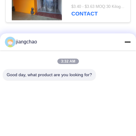
poedercoating of
$3.40 - $3.63 MOQ:30 Kilogram/Kilogram
roestvrij staal
CONTACT
Aanpasbare hoogte
Hoogte als vereist
populaire categorieën
Alle
jiangchao
De Bladen van de
De Bakstenen van de
3:32 AM
loodbeveiliging
loodbeveiliging
Good day, what product are you looking for?
Röntgenstraalzaal
Stralingsbeschermingsdeur
Beveiliging
Lood Beschermde
Röntgenstraalflintglas
Doos
Lood Beschermde
De Dekens van de