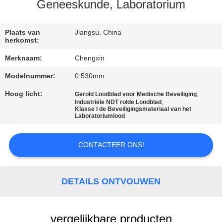
CONTACTEER
Geneeskunde, Laboratorium
ONS
Plaats van
Jiangsu, China
herkomst:
NIEUWS
Merknaam:
Chengxin
Modelnummer:
0.530mm
GEVALLEN
Hoog licht:
,
Gerold Loodblad voor Medische Beveiliging
,
Industriële NDT rolde Loodblad
SITEMAP
Klasse I de Beveiligingsmateriaal van het
Laboratoriumlood
PRIVACY
CONTACTEER ONS!
POLICY
DETAILS ONTVOUWEN
vergelijkbare producten