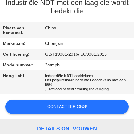
CONTACTEER
Industriële NDT met een laag die wordt
ONS
bedekt die
NIEUWS
Plaats van
China
herkomst:
Merknaam:
Chengxin
GEVALLEN
Certificering:
GB/T19001-2016/ISO9001:2015
Modelnummer:
3mmpb
SITEMAP
Hoog licht:
,
Industriële NDT Looddekens
Het polyurethaan bedekte Looddekens met een
PRIVACY
laag
,
Het lood bedekt Stralingsbeveiliging
POLICY
CONTACTEER ONS!
DETAILS ONTVOUWEN