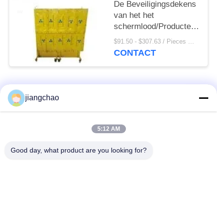
De Beveiligingsdekens
van het het
schermlood/Producten
99,994% van de
$91.50 - $307.63 / Pieces MOQ:5 stuks / Pieces
Loodbeveiliging de
CONTACT
Vezel van het
Metaallood
populaire categorieën
Alle
jiangchao
De Bladen van de
De Bakstenen van de
5:12 AM
loodbeveiliging
loodbeveiliging
Good day, what product are you looking for?
Röntgenstraalzaal
Stralingsbeschermingsdeur
Beveiliging
Lood Beschermde
Röntgenstraalflintglas