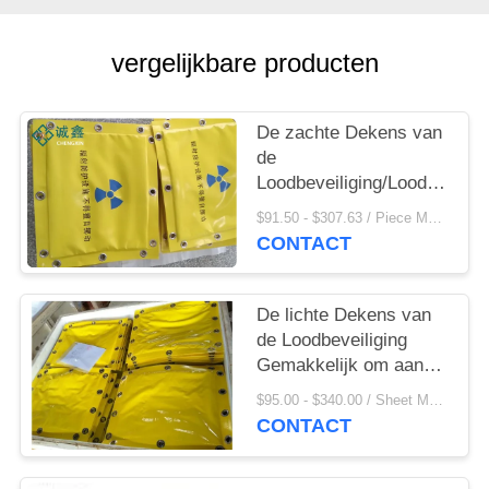
vergelijkbare producten
De zachte Dekens van
de
Loodbeveiliging/Loodwoldek
pasten met de Vezel
$91.50 - $307.63 / Piece MOQ:5 stuks / Pieces
van het Metaallood aan
CONTACT
De lichte Dekens van
de Loodbeveiliging
Gemakkelijk om aan
elkaar te verbinden
$95.00 - $340.00 / Sheet MOQ:30 blad/Bladen
CONTACT