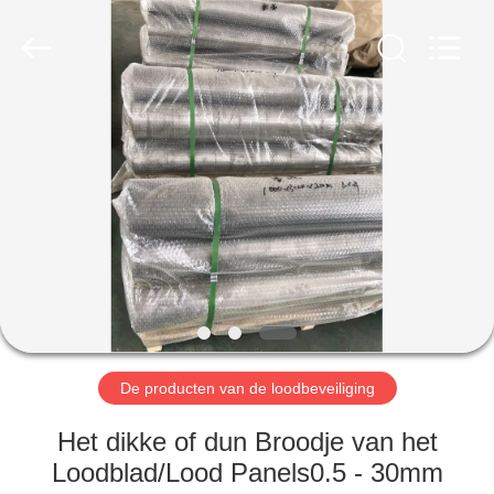
Yixing
Chengxin
Radiation
Protection
Equipment
Co.,
Ltd.
All
HUIS
Rights
Reserved.
PRODUCTEN
ONGEVEER
ONS
FABRIEKSREIS
De producten van de loodbeveiliging
KWALITEITSCONTROLE
Het dikke of dun Broodje van het
Loodblad/Lood Panels0.5 - 30mm