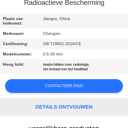
CONTACTEER
Radioactieve Bescherming
ONS
Plaats van
Jiangsu, China
herkomst:
NIEUWS
Merknaam:
Chengxin
Certificering:
GB T19001-2016/CE
GEVALLEN
Modelnummer:
0.5-30 mm
SITEMAP
Hoog licht:
,
loodschilden voor radiologie
het metaal van het loodblad
PRIVACY
CONTACTEER ONS!
POLICY
DETAILS ONTVOUWEN