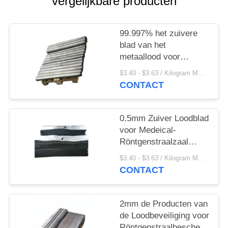
vergelijkbare producten
99.997% het zuivere
blad van het
metaallood voor
Röntgenstraalruimte
$3.40 - $3.63 / Kilogram MOQ:10 kilogram/Kilogram
CONTACT
0.5mm Zuiver Loodblad
voor Medeical-
Röntgenstraalzaal
Klasse I
$3.40 - $3.63 / Kilogram MOQ:100 Kilogram/kg
Instrumentenclassificatie
CONTACT
2mm de Producten van
de Loodbeveiliging voor
Röntgenstraalbescherming