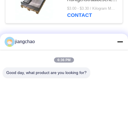
0,5 Mm - 30mm Dikte
$3.00 - $3.30 / Kilogram MOQ:10 kilogram/Kilogram
CONTACT
populaire categorieën
Alle
jiangchao
De Bladen van de
De Bakstenen van de
6:36 PM
loodbeveiliging
loodbeveiliging
Good day, what product are you looking for?
Röntgenstraalzaal
Stralingsbeschermingsdeur
Beveiliging
Lood Beschermde
Röntgenstraalflintglas
Doos