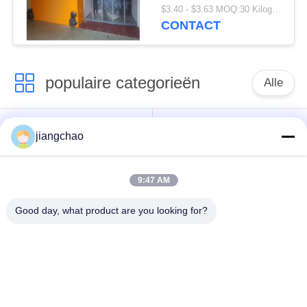
poedercoating of
$3.40 - $3.63 MOQ:30 Kilogram/Kilogram
roestvrij staal
CONTACT
Aanpasbare hoogte
Hoogte als vereist
populaire categorieën
Alle
De Bladen van de
De Bakstenen van de
jiangchao
loodbeveiliging
loodbeveiliging
9:47 AM
Röntgenstraalzaal
Stralingsbeschermingsdeur
Beveiliging
Good day, what product are you looking for?
Lood Beschermde
Röntgenstraalflintglas
Doos
Lood Beschermde
De Dekens van de