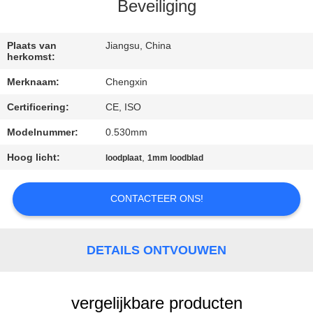
CONTACTEER
Beveiliging
ONS
Plaats van
Jiangsu, China
herkomst:
NIEUWS
Merknaam:
Chengxin
Certificering:
CE, ISO
GEVALLEN
Modelnummer:
0.530mm
SITEMAP
Hoog licht:
,
loodplaat
1mm loodblad
PRIVACY
CONTACTEER ONS!
POLICY
DETAILS ONTVOUWEN
vergelijkbare producten