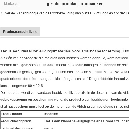
gerold loodblad
loodpanelen
Markeren:
,
Zuiver de Bladenbroodje van de Loodbeveiliging van Metaal Vlot Lood en zonder T
Productomschrijving
Het is een ideaal beveiligingsmateriaal voor stralingsbescherming. On
Als één van de vroegste die metalen door mensen worden gebruikt, werd het lood 
worden dicht geassocieerd in aard, vooral in plateaustortingen. Zij hebben dezelf
geochemisch gedrag, gelijkaardige buiten elektronische structuur, sterke zwavelaf
geadsorbeerd door ferromangaan, klei of organisch stof. De gemiddelde inhoud van 
korst is ongeveer 80 × 10-6.
De loodplaat wordt van vandaag hoofdzakelijk gebruikt in de decoratie van de Afde
gebrekopsporing en bescherming werkt; de productie van looddeuren, loodruimten
stralingsbeschermingseffect op de muren van de Afdeling van radiologie in het zie
Productnaam
loodblad
Productdescripition
Het is een ideaal beveiligingsmateriaal voor straling
Techniekdescripition
gerold