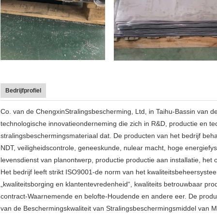
Bedrijfprofiel
Co. van de ChengxinStralingsbescherming, Ltd, in Taihu-Bassin van de
technologische innovatieonderneming die zich in R&D, productie en te
stralingsbeschermingsmateriaal dat. De producten van het bedrijf behand
NDT, veiligheidscontrole, geneeskunde, nulear macht, hoge energiefys
levensdienst van planontwerp, productie productie aan installatie, he
Het bedrijf leeft strikt ISO9001-de norm van het kwaliteitsbeheersyste
„kwaliteitsborging en klantentevredenheid“, kwaliteits betrouwbaar p
contract-Waarnemende en belofte-Houdende en andere eer. De produc
van de Beschermingskwaliteit van Stralingsbeschermingsmiddel van Mi