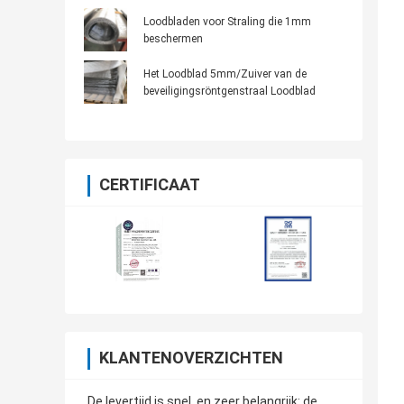
Loodbladen voor Straling die 1mm
beschermen
Het Loodblad 5mm/Zuiver van de
beveiligingsröntgenstraal Loodblad
CERTIFICAAT
KLANTENOVERZICHTEN
De levertijd is snel, en zeer belangrijk: de