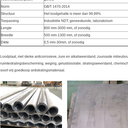
Norm
GB/T 1470-2014
Structuur
Het loodgehalte is meer dan 99,99%
Toepassing
Industriële NDT, geneeskunde, laboratorium
Lengte
800 mm-3000 mm, of zonodig
Breedte
500 mm-1300 mm, of zonodig
Dikte
0,5 mm-30mm, of zonodig
Loodplaat, met sterke anticorrosieve, zure en alkaliweerstand, zuurvaste milieub
ruimtestralingsbescherming, weging, geluidsisolatie, stralingsweerstand, chemische
soort vrij goedkoop antistralingsmateriaal.