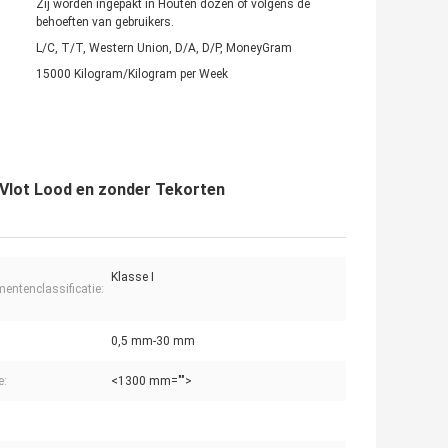
Zij worden ingepakt in Houten dozen of volgens de
behoeften van gebruikers.
L/C, T/T, Western Union, D/A, D/P, MoneyGram
15000 Kilogram/Kilogram per Week
 Vlot Lood en zonder Tekorten
Klasse I
mentenclassificatie:
0,5 mm-30 mm
e:
<1300 mm="">