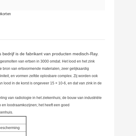
ekorten
s bedrijf is de fabrikant van producten medisch-Ray.
gesmolten van ertsen in 3000 omdat. Het lood en het zink
de bron van ertsvormende materialen, zeer gelijkaardig
finiteit, en vormen zelfde oplosbare complex. Zij worden ook
lood in de korst is ongeveer 15 × 10-6, en dat van zink in de
ling van radiologie in het ziekenhuis; de bouw van industriële
 en loodraamkozijnen; het heeft een goed
kenhuis.
sbescherming