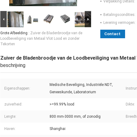
Verpakking Details:
Betalingscondities:
Levering vermogen:
Grote Afbeelding :
Zuiver de Bladenbroodje van de
Contact
Loodbeveiliging van Metaal Vlot Lood en zonder
Tekorten
Zuiver de Bladenbroodje van de Loodbeveiliging van Metaal
beschrijving
Medische Beveiliging, Industriële NDT,
Eigenschappen:
Instru
Geneeskunde, Laboratorium
zuiverheid:
>=99.99% lood
Dikte:
Lengte:
800 mm-3000 mm, of zonodig
Breedt
Haven:
Shanghai