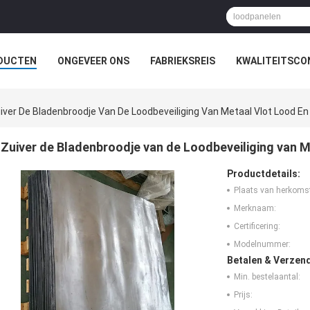
DUCTEN
ONGEVEER ONS
FABRIEKSREIS
KWALITEITSCO
iver De Bladenbroodje Van De Loodbeveiliging Van Metaal Vlot Lood E
Zuiver de Bladenbroodje van de Loodbeveiliging van 
Productdetails:
Plaats van herkoms
Merknaam:
Certificering:
Modelnummer:
Betalen & Verzen
Min. bestelaantal:
Prijs: