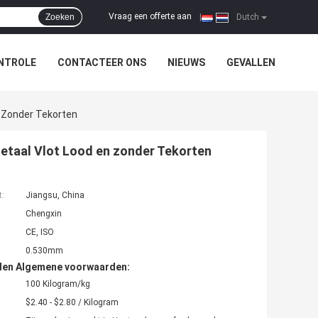
Vraag een offerte aan
Zoeken
|
Dutch
NTROLE
CONTACTEER ONS
NIEUWS
GEVALLEN
n Zonder Tekorten
Metaal Vlot Lood en zonder Tekorten
t:
Jiangsu, China
Chengxin
CE, ISO
0.530mm
den Algemene voorwaarden:
100 Kilogram/kg
$2.40 - $2.80 / Kilogram