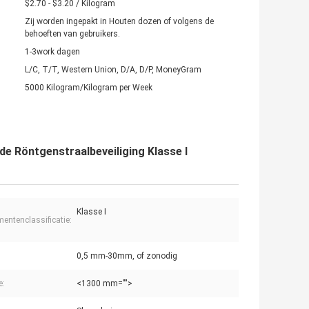
$2.70 - $3.20 / Kilogram
Zij worden ingepakt in Houten dozen of volgens de
behoeften van gebruikers.
1-3work dagen
L/C, T/T, Western Union, D/A, D/P, MoneyGram
5000 Kilogram/Kilogram per Week
de Röntgenstraalbeveiliging Klasse I
Klasse I
mentenclassificatie:
0,5 mm-30mm, of zonodig
e:
<1300 mm="">