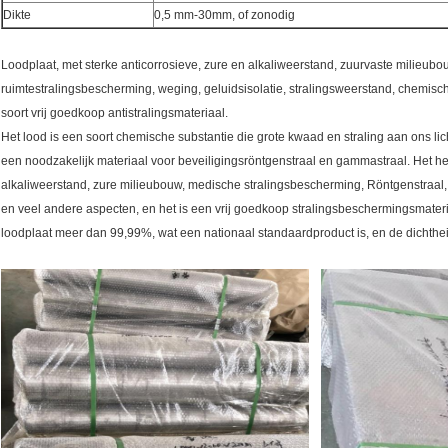
Dikte
0,5 mm-30mm, of zonodig
Loodplaat, met sterke anticorrosieve, zure en alkaliweerstand, zuurvaste milieub
ruimtestralingsbescherming, weging, geluidsisolatie, stralingsweerstand, chemische
soort vrij goedkoop antistralingsmateriaal.
Het lood is een soort chemische substantie die grote kwaad en straling aan ons li
een noodzakelijk materiaal voor beveiligingsröntgenstraal en gammastraal. Het he
alkaliweerstand, zure milieubouw, medische stralingsbescherming, Röntgenstraal, 
en veel andere aspecten, en het is een vrij goedkoop stralingsbeschermingsmater
loodplaat meer dan 99,99%, wat een nationaal standaardproduct is, en de dichthe