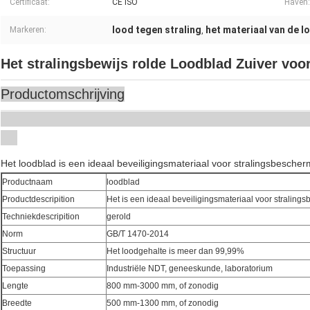
Certificaat:
CE ISO
Haven:
lood tegen straling
het materiaal van de l
Markeren:
,
Het stralingsbewijs rolde Loodblad Zuiver voo
Productomschrijving
Het loodblad is een ideaal beveiligingsmateriaal voor stralingsbescher
Productnaam
loodblad
Productdescripition
Het is een ideaal beveiligingsmateriaal voor straling
Techniekdescripition
gerold
Norm
GB/T 1470-2014
Structuur
Het loodgehalte is meer dan 99,99%
Toepassing
Industriële NDT, geneeskunde, laboratorium
Lengte
800 mm-3000 mm, of zonodig
Breedte
500 mm-1300 mm, of zonodig