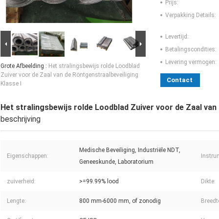
Prijs:
Verpakking Details:
Levertijd:
Betalingscondities:
Levering vermogen:
Grote Afbeelding :
Het stralingsbewijs rolde Loodblad
Zuiver voor de Zaal van de Röntgenstraalbeveiliging
Contact
Klasse I
Het stralingsbewijs rolde Loodblad Zuiver voor de Zaal van 
beschrijving
Medische Beveiliging, Industriële NDT,
Eigenschappen:
Instru
Geneeskunde, Laboratorium
zuiverheid:
>=99.99% lood
Dikte:
Lengte:
800 mm-6000 mm, of zonodig
Breedt