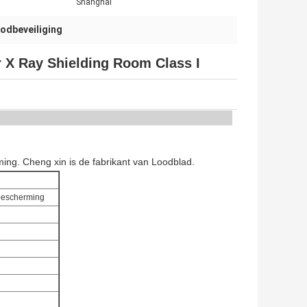
Shanghai
oodbeveiliging
r X Ray Shielding Room Class I
ming. Cheng xin is de fabrikant van Loodblad.
sbescherming