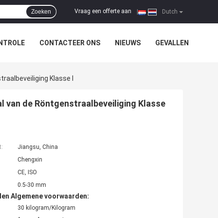
Vraag een offerte aan
Zoeken
|
Dutch
NTROLE
CONTACTEER ONS
NIEUWS
GEVALLEN
raalbeveiliging Klasse I
al van de Röntgenstraalbeveiliging Klasse
t:
Jiangsu, China
Chengxin
CE, ISO
0.5-30 mm
den Algemene voorwaarden:
30 kilogram/Kilogram