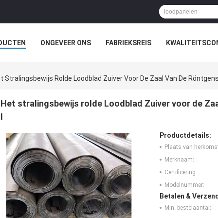
DUCTEN
ONGEVEER ONS
FABRIEKSREIS
KWALITEITSCO
t Stralingsbewijs Rolde Loodblad Zuiver Voor De Zaal Van De Röntgenst
Het stralingsbewijs rolde Loodblad Zuiver voor de Za
I
Productdetails:
Plaats van herkoms
Merknaam:
Certificering:
Modelnummer:
Betalen & Verzen
Min. bestelaantal: