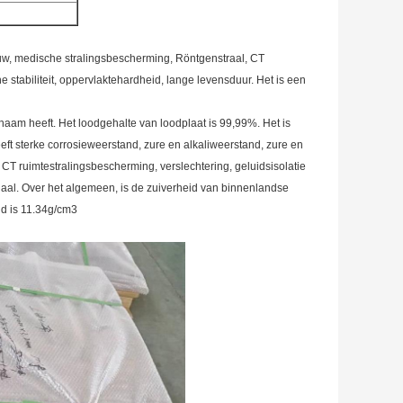
ouw, medische stralingsbescherming, Röntgenstraal, CT
 stabiliteit, oppervlaktehardheid, lange levensduur. Het is een
chaam heeft. Het loodgehalte van loodplaat is 99,99%. Het is
eft sterke corrosieweerstand, zure en alkaliweerstand, zure en
CT ruimtestralingsbescherming, verslechtering, geluidsisolatie
iaal. Over het algemeen, is de zuiverheid van binnenlandse
id is 11.34g/cm3