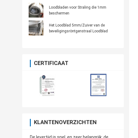
Loodbladen voor Straling die 1mm
beschermen
Het Loodblad 5mm/Zuiver van de
beveiligingsröntgenstraal Loodblad
CERTIFICAAT
KLANTENOVERZICHTEN
De levertijd is snel, en zeer belangrijk: de