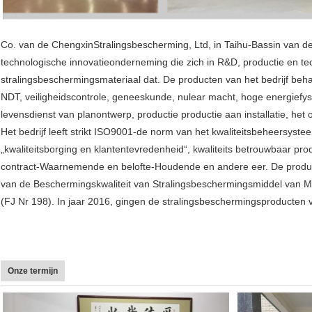
Co. van de ChengxinStralingsbescherming, Ltd, in Taihu-Bassin van de
technologische innovatieonderneming die zich in R&D, productie en te
stralingsbeschermingsmateriaal dat. De producten van het bedrijf behand
NDT, veiligheidscontrole, geneeskunde, nulear macht, hoge energiefys
levensdienst van planontwerp, productie productie aan installatie, he
Het bedrijf leeft strikt ISO9001-de norm van het kwaliteitsbeheersyste
„kwaliteitsborging en klantentevredenheid“, kwaliteits betrouwbaar p
contract-Waarnemende en belofte-Houdende en andere eer. De produc
van de Beschermingskwaliteit van Stralingsbeschermingsmiddel van Mi
(FJ Nr 198). In jaar 2016, gingen de stralingsbeschermingsproducten van
Onze termijn