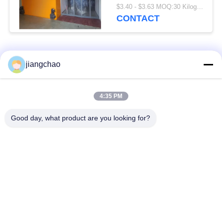
poedercoating of
$3.40 - $3.63 MOQ:30 Kilogram/Kilogram
roestvrij staal
CONTACT
Aanpasbare hoogte
Hoogte als vereist
populaire categorieën
Alle
jiangchao
De Bladen van de
De Bakstenen van de
4:35 PM
loodbeveiliging
loodbeveiliging
Good day, what product are you looking for?
Röntgenstraalzaal
Stralingsbeschermingsdeur
Beveiliging
Lood Beschermde
Röntgenstraalflintglas
Doos
Lood Beschermde
De Dekens van de