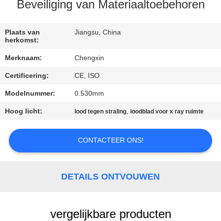
CONTACTEER
Beveiliging van Materiaaltoebehoren
ONS
Plaats van
Jiangsu, China
herkomst:
NIEUWS
Merknaam:
Chengxin
Certificering:
CE, ISO
GEVALLEN
Modelnummer:
0.530mm
SITEMAP
Hoog licht:
,
lood tegen straling
loodblad voor x ray ruimte
PRIVACY
CONTACTEER ONS!
POLICY
DETAILS ONTVOUWEN
vergelijkbare producten