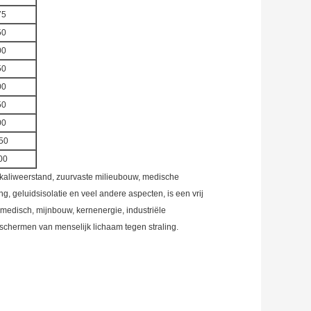
75
50
00
50
00
50
00
50
00
alkaliweerstand, zuurvaste milieubouw, medische
, geluidsisolatie en veel andere aspecten, is een vrij
 medisch, mijnbouw, kernenergie, industriële
eschermen van menselijk lichaam tegen straling.