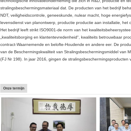
technologische innovatieonderneming die zich in R&D, productie en te
stralingsbeschermingsmateriaal dat. De producten van het bedrijf behand
NDT, veiligheidscontrole, geneeskunde, nulear macht, hoge energiefys
levensdienst van planontwerp, productie productie aan installatie, he
Het bedrijf leeft strikt ISO9001-de norm van het kwaliteitsbeheersyste
„kwaliteitsborging en klantentevredenheid“, kwaliteits betrouwbaar p
contract-Waarnemende en belofte-Houdende en andere eer. De produc
van de Beschermingskwaliteit van Stralingsbeschermingsmiddel van Mi
(FJ Nr 198). In jaar 2016, gingen de stralingsbeschermingsproducten van
Onze termijn