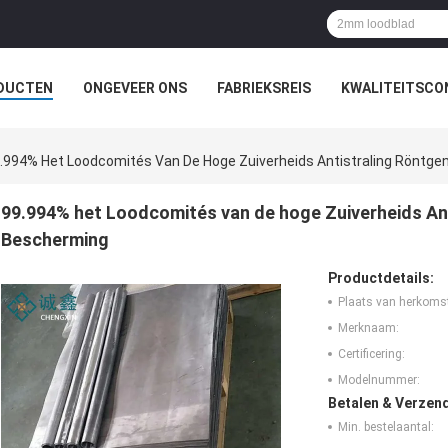
DUCTEN
ONGEVEER ONS
FABRIEKSREIS
KWALITEITSCO
.994% Het Loodcomités Van De Hoge Zuiverheids Antistraling Röntge
99.994% het Loodcomités van de hoge Zuiverheids Ant
Bescherming
Productdetails:
Plaats van herkoms
Merknaam:
Certificering:
Modelnummer:
Betalen & Verzen
Min. bestelaantal: