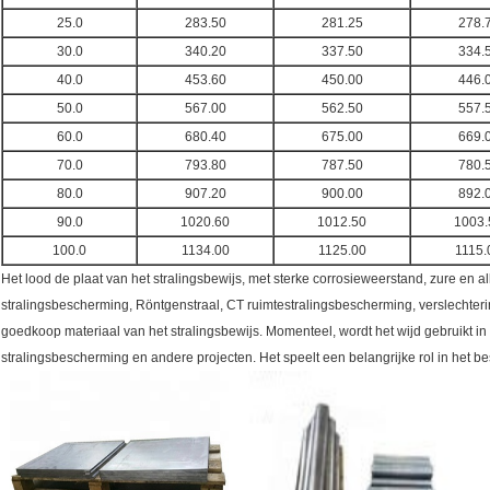
25.0
283.50
281.25
278.
30.0
340.20
337.50
334.
40.0
453.60
450.00
446.
50.0
567.00
562.50
557.
60.0
680.40
675.00
669.
70.0
793.80
787.50
780.
80.0
907.20
900.00
892.
90.0
1020.60
1012.50
1003.
100.0
1134.00
1125.00
1115.
Het lood de plaat van het stralingsbewijs, met sterke corrosieweerstand, zure en 
stralingsbescherming, Röntgenstraal, CT ruimtestralingsbescherming, verslechtering
goedkoop materiaal van het stralingsbewijs. Momenteel, wordt het wijd gebruikt in
stralingsbescherming en andere projecten. Het speelt een belangrijke rol in het b