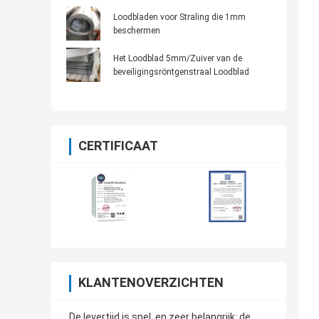
Loodbladen voor Straling die 1mm
beschermen
Het Loodblad 5mm/Zuiver van de
beveiligingsröntgenstraal Loodblad
CERTIFICAAT
KLANTENOVERZICHTEN
De levertijd is snel, en zeer belangrijk: de