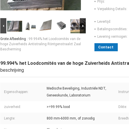
Prijs:
Verpakking Details:
Levertijd:
Betalingscondities:
Levering vermogen:
Grote Afbeelding :
99.994% het Loodcomités van de
hoge Zuiverheids Antistraling Röntgenstraalct Zaal
Contact
Bescherming
99.994% het Loodcomités van de hoge Zuiverheids Antistr
beschrijving
Medische Beveiliging, Industriële NDT,
Eigenschappen:
Instru
Geneeskunde, Laboratorium
zuiverheid:
>=99.99% lood
Dikte:
Lengte:
800 mm-6000 mm, of zonodig
Breedt