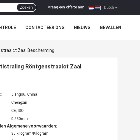
Vraag een offerte aan
Zoeken
|
Dutch
NTROLE
CONTACTEER ONS
NIEUWS
GEVALLEN
nstraalct Zaal Bescherming
istraling Röntgenstraalct Zaal
t:
Jiangsu, China
Chengxin
CE, ISO
0.530mm
den Algemene voorwaarden:
30 kilogram/Kilogram