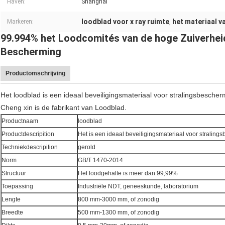
Haven:
Shanghai
loodblad voor x ray ruimte
het materiaal v
Markeren:
,
99.994% het Loodcomités van de hoge Zuiverheid
Bescherming
Productomschrijving
Het loodblad is een ideaal beveiligingsmateriaal voor stralingsbescher
Cheng xin is de fabrikant van Loodblad.
Productnaam
loodblad
Productdescripition
Het is een ideaal beveiligingsmateriaal voor straling
Techniekdescripition
gerold
Norm
GB/T 1470-2014
Structuur
Het loodgehalte is meer dan 99,99%
Toepassing
Industriële NDT, geneeskunde, laboratorium
Lengte
800 mm-3000 mm, of zonodig
Breedte
500 mm-1300 mm, of zonodig