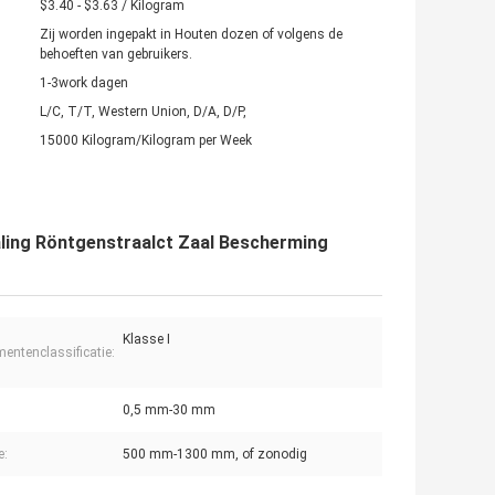
$3.40 - $3.63 / Kilogram
Zij worden ingepakt in Houten dozen of volgens de
behoeften van gebruikers.
1-3work dagen
L/C, T/T, Western Union, D/A, D/P,
15000 Kilogram/Kilogram per Week
aling Röntgenstraalct Zaal Bescherming
Klasse I
mentenclassificatie:
0,5 mm-30 mm
e:
500 mm-1300 mm, of zonodig