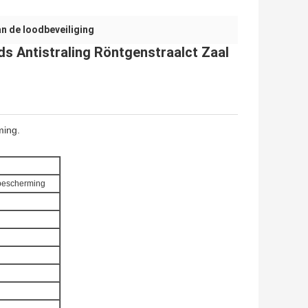
an de loodbeveiliging
s Antistraling Röntgenstraalct Zaal
ming.
sbescherming