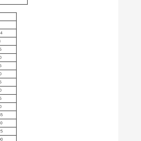
b4
8
5
0
5
0
5
0
5
0
35
50
25
00