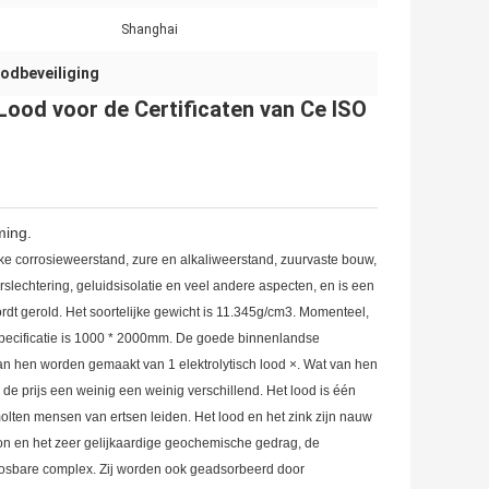
Shanghai
oodbeveiliging
ood voor de Certificaten van Ce ISO
ming.
erke corrosieweerstand, zure en alkaliweerstand, zuurvaste bouw,
lechtering, geluidsisolatie en veel andere aspecten, en is een
ordt gerold. Het soortelijke gewicht is 11.345g/cm3. Momenteel,
pecificatie is 1000 * 2000mm. De goede binnenlandse
en worden gemaakt van 1 elektrolytisch lood ×. Wat van hen
 de prijs een weinig een weinig verschillend. Het lood is één
lten mensen van ertsen leiden. Het lood en het zink zijn nauw
bron en het zeer gelijkaardige geochemische gedrag, de
 oplosbare complex. Zij worden ook geadsorbeerd door