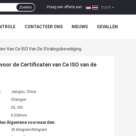
Vraag een offerte aan
Zoeken
|
Dutch
NTROLE
CONTACTEER ONS
NIEUWS
GEVALLEN
n Van Ce ISO Van De Stralingsbeveiliging
oor de Certificaten van Ce ISO van de
t:
Jiangsu, China
Chengxin
CE, ISO
0.530mm
den Algemene voorwaarden:
30 kilogram/Kilogram