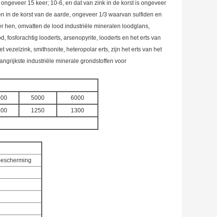
 ongeveer 15 keer; 10-6, en dat van zink in de korst is ongeveer
n in de korst van de aarde, ongeveer 1/3 waarvan sulfiden en
der hen, omvatten de lood industriële mineralen loodglans,
d, fosforachtig looderts, arsenopyrite, looderts en het erts van
 vezelzink, smithsonite, heteropolar erts, zijn het erts van het
angrijkste industriële minerale grondstoffen voor
000
5000
6000
200
1250
1300
sbescherming