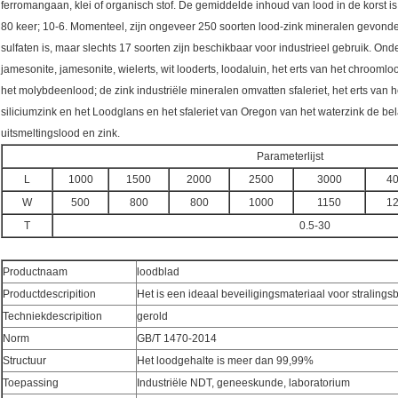
ferromangaan, klei of organisch stof. De gemiddelde inhoud van lood in de korst is
80 keer; 10-6. Momenteel, zijn ongeveer 250 soorten lood-zink mineralen gevonde
sulfaten is, maar slechts 17 soorten zijn beschikbaar voor industrieel gebruik. On
jamesonite, jamesonite, wielerts, wit looderts, loodaluin, het erts van het chroomloo
het molybdeenlood; de zink industriële mineralen omvatten sfaleriet, het erts van het
siliciumzink en het Loodglans en het sfaleriet van Oregon van het waterzink de bel
uitsmeltingslood en zink.
Parameterlijst
L
1000
1500
2000
2500
3000
4
W
500
800
800
1000
1150
1
T
0.5-30
Productnaam
loodblad
Productdescripition
Het is een ideaal beveiligingsmateriaal voor straling
Techniekdescripition
gerold
Norm
GB/T 1470-2014
Structuur
Het loodgehalte is meer dan 99,99%
Toepassing
Industriële NDT, geneeskunde, laboratorium