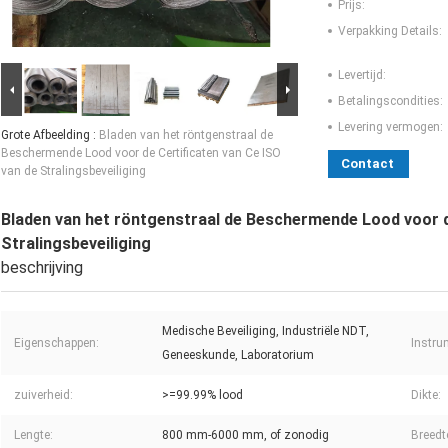
Prijs:
Verpakking Details:
Levertijd:
Betalingscondities:
Levering vermogen:
Grote Afbeelding :
Bladen van het röntgenstraal de
Beschermende Lood voor de Certificaten van Ce ISO
Contact
van de Stralingsbeveiliging
Bladen van het röntgenstraal de Beschermende Lood voor d
Stralingsbeveiliging
beschrijving
Medische Beveiliging, Industriële NDT,
Eigenschappen:
Instru
Geneeskunde, Laboratorium
zuiverheid:
>=99.99% lood
Dikte:
Lengte:
800 mm-6000 mm, of zonodig
Breedt