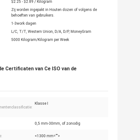
$2.25 - $2.89 / Kilogram
Zij worden ingepakt in Houten dozen of volgens de
behoeften van gebruikers.
1-3work dagen
L/C, T/T, Western Union, D/A, D/P, MoneyGram
5000 Kilogram/Kilogram per Week
e Certificaten van Ce ISO van de
Klasse I
mentenclassificatie:
0,5 mm-30mm, of zonodig
e:
<1300 mm="">