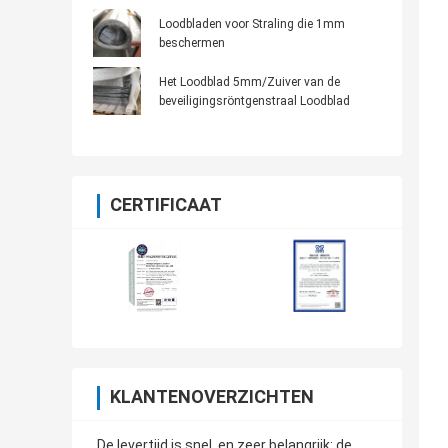
Loodbladen voor Straling die 1mm
beschermen
Het Loodblad 5mm/Zuiver van de
beveiligingsröntgenstraal Loodblad
CERTIFICAAT
KLANTENOVERZICHTEN
De levertijd is snel, en zeer belangrijk: de