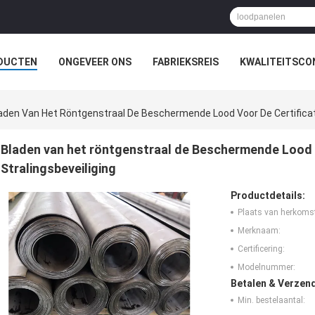
DUCTEN
ONGEVEER ONS
FABRIEKSREIS
KWALITEITSCO
aden Van Het Röntgenstraal De Beschermende Lood Voor De Certificate
Bladen van het röntgenstraal de Beschermende Lood v
Stralingsbeveiliging
Productdetails:
Plaats van herkoms
Merknaam:
Certificering:
Modelnummer:
Betalen & Verzen
Min. bestelaantal: