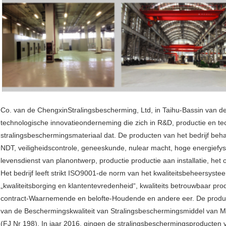
Co. van de ChengxinStralingsbescherming, Ltd, in Taihu-Bassin van de
technologische innovatieonderneming die zich in R&D, productie en te
stralingsbeschermingsmateriaal dat. De producten van het bedrijf behand
NDT, veiligheidscontrole, geneeskunde, nulear macht, hoge energiefys
levensdienst van planontwerp, productie productie aan installatie, he
Het bedrijf leeft strikt ISO9001-de norm van het kwaliteitsbeheersyste
„kwaliteitsborging en klantentevredenheid“, kwaliteits betrouwbaar p
contract-Waarnemende en belofte-Houdende en andere eer. De produc
van de Beschermingskwaliteit van Stralingsbeschermingsmiddel van Mi
(FJ Nr 198). In jaar 2016, gingen de stralingsbeschermingsproducten van