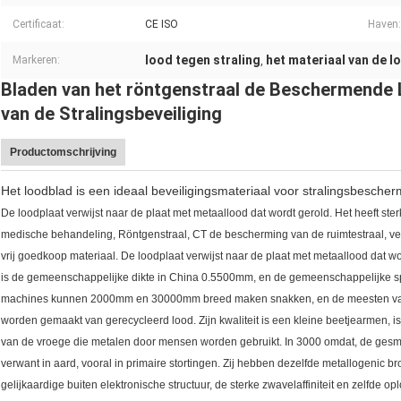
Certificaat:
CE ISO
Haven:
lood tegen straling
het materiaal van de l
Markeren:
,
Bladen van het röntgenstraal de Beschermende L
van de Stralingsbeveiliging
Productomschrijving
Het loodblad is een ideaal beveiligingsmateriaal voor stralingsbescher
De loodplaat verwijst naar de plaat met metaallood dat wordt gerold. Het heeft st
medische behandeling, Röntgenstraal, CT de bescherming van de ruimtestraal, vers
vrij goedkoop materiaal. De loodplaat verwijst naar de plaat met metaallood dat w
is de gemeenschappelijke dikte in China 0.5500mm, en de gemeenschappelijke s
machines kunnen 2000mm en 30000mm breed maken snakken, en de meesten van h
worden gemaakt van gerecycleerd lood. Zijn kwaliteit is een kleine beetjearmen, is
van de vroege die metalen door mensen worden gebruikt. In 3000 omdat, de gesmo
verwant in aard, vooral in primaire stortingen. Zij hebben dezelfde metallogenic 
gelijkaardige buiten elektronische structuur, de sterke zwavelaffiniteit en zelfde