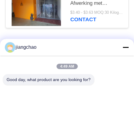
Afwerking met
poedercoating of
$3.40 - $3.63 MOQ:30 Kilogram/Kilogram
roestvrij staal
CONTACT
Aanpasbare hoogte
Hoogte als vereist
populaire categorieën
Alle
jiangchao
De Bladen van de
De Bakstenen van de
4:49 AM
loodbeveiliging
loodbeveiliging
Good day, what product are you looking for?
Röntgenstraalzaal
Stralingsbeschermingsdeur
Beveiliging
Lood Beschermde
Röntgenstraalflintglas
Doos