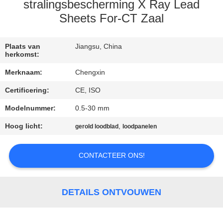
CONTACTEER
stralingsbescherming X Ray Lead
ONS
Sheets For-CT Zaal
NIEUWS
Plaats van
Jiangsu, China
herkomst:
Merknaam:
Chengxin
GEVALLEN
Certificering:
CE, ISO
Modelnummer:
0.5-30 mm
SITEMAP
Hoog licht:
,
gerold loodblad
loodpanelen
PRIVACY
CONTACTEER ONS!
POLICY
DETAILS ONTVOUWEN