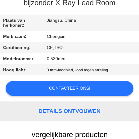
CONTACTEER
bijzonder X Ray Lead Room
ONS
Plaats van
Jiangsu, China
herkomst:
NIEUWS
Merknaam:
Chengxin
Certificering:
CE, ISO
GEVALLEN
Modelnummer:
0.530mm
SITEMAP
Hoog licht:
,
3 mm-loodblad
lood tegen straling
PRIVACY
CONTACTEER ONS!
POLICY
DETAILS ONTVOUWEN
vergelijkbare producten