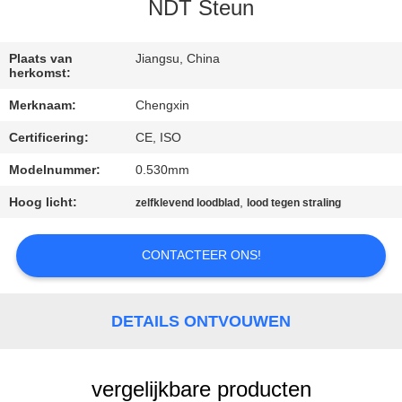
CONTACTEER
NDT Steun
ONS
Plaats van
Jiangsu, China
herkomst:
NIEUWS
Merknaam:
Chengxin
Certificering:
CE, ISO
GEVALLEN
Modelnummer:
0.530mm
SITEMAP
Hoog licht:
,
zelfklevend loodblad
lood tegen straling
PRIVACY
CONTACTEER ONS!
POLICY
DETAILS ONTVOUWEN
vergelijkbare producten