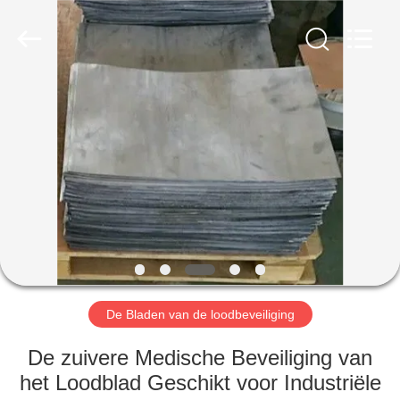
Yixing
Chengxin
Radiation
Protection
Equipment
Co.,
Ltd.
All
HUIS
Rights
Reserved.
PRODUCTEN
ONGEVEER
ONS
FABRIEKSREIS
De Bladen van de loodbeveiliging
KWALITEITSCONTROLE
De zuivere Medische Beveiliging van
het Loodblad Geschikt voor Industriële