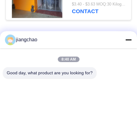
poedercoating of
$3.40 - $3.63 MOQ:30 Kilogram/Kilogram
roestvrij staal
CONTACT
Aanpasbare hoogte
Hoogte als vereist
populaire categorieën
Alle
jiangchao
De Bladen van de
De Bakstenen van de
8:40 AM
loodbeveiliging
loodbeveiliging
Good day, what product are you looking for?
Röntgenstraalzaal
Stralingsbeschermingsdeur
Beveiliging
Lood Beschermde
Röntgenstraalflintglas
Doos
Lood Beschermde
De Dekens van de