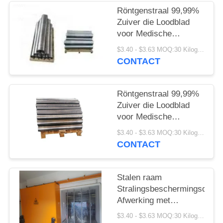
Röntgenstraal 99,99%
Zuiver die Loodblad
voor Medische
Beveiliging wordt
$3.40 - $3.63 MOQ:30 Kilogram/Kilogram
aangepast
CONTACT
Röntgenstraal 99,99%
Zuiver die Loodblad
voor Medische
Beveiliging wordt
$3.40 - $3.63 MOQ:30 Kilogram/Kilogram
aangepast
CONTACT
Stalen raam
Stralingsbeschermingsdeur
Afwerking met
poedercoating of
$3.40 - $3.63 MOQ:30 Kilogram/Kilogram