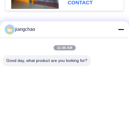
roestvrij staal
CONTACT
Aanpasbare hoogte
Hoogte als vereist
populaire categorieën
Alle
jiangchao
De Bladen van de
De Bakstenen van de
11:46 AM
loodbeveiliging
loodbeveiliging
Good day, what product are you looking for?
Röntgenstraalzaal
Stralingsbeschermingsdeur
Beveiliging
Lood Beschermde
Röntgenstraalflintglas
Doos
Lood Beschermde
De Dekens van de
Containers
loodbeveiliging