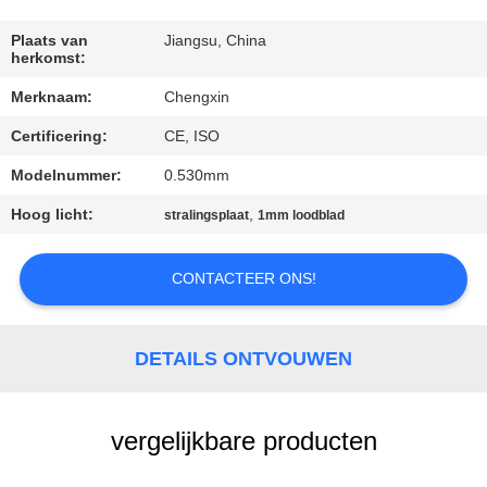
CONTACTEER
ONS
Plaats van
Jiangsu, China
herkomst:
Merknaam:
Chengxin
NIEUWS
Certificering:
CE, ISO
GEVALLEN
Modelnummer:
0.530mm
Hoog licht:
,
stralingsplaat
1mm loodblad
SITEMAP
CONTACTEER ONS!
PRIVACY
POLICY
DETAILS ONTVOUWEN
vergelijkbare producten