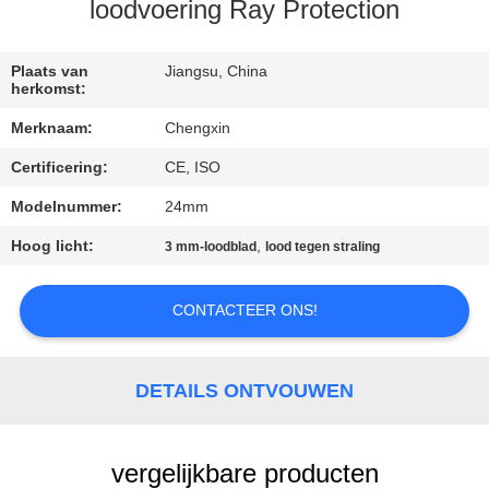
CONTACTEER
loodvoering Ray Protection
ONS
Plaats van
Jiangsu, China
herkomst:
NIEUWS
Merknaam:
Chengxin
Certificering:
CE, ISO
GEVALLEN
Modelnummer:
24mm
SITEMAP
Hoog licht:
,
3 mm-loodblad
lood tegen straling
PRIVACY
CONTACTEER ONS!
POLICY
DETAILS ONTVOUWEN
vergelijkbare producten