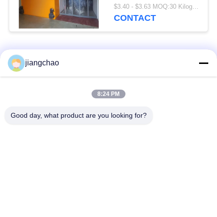
poedercoating of
$3.40 - $3.63 MOQ:30 Kilogram/Kilogram
roestvrij staal
CONTACT
Aanpasbare hoogte
Hoogte als vereist
populaire categorieën
Alle
jiangchao
De Bladen van de
De Bakstenen van de
8:24 PM
loodbeveiliging
loodbeveiliging
Good day, what product are you looking for?
Röntgenstraalzaal
Stralingsbeschermingsdeur
Beveiliging
Lood Beschermde
Röntgenstraalflintglas
Doos
Lood Beschermde
De Dekens van de