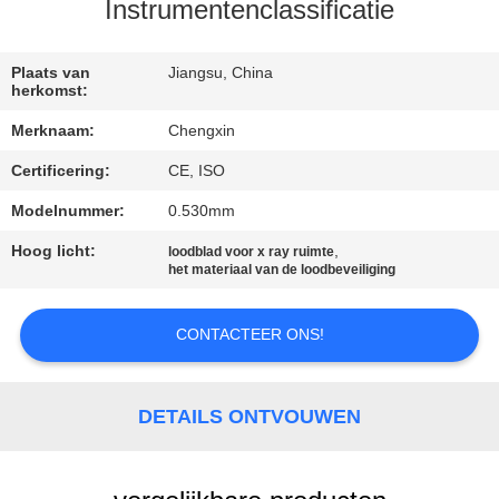
CONTACTEER
Instrumentenclassificatie
ONS
Plaats van
Jiangsu, China
herkomst:
NIEUWS
Merknaam:
Chengxin
Certificering:
CE, ISO
GEVALLEN
Modelnummer:
0.530mm
SITEMAP
Hoog licht:
,
loodblad voor x ray ruimte
het materiaal van de loodbeveiliging
PRIVACY
CONTACTEER ONS!
POLICY
DETAILS ONTVOUWEN