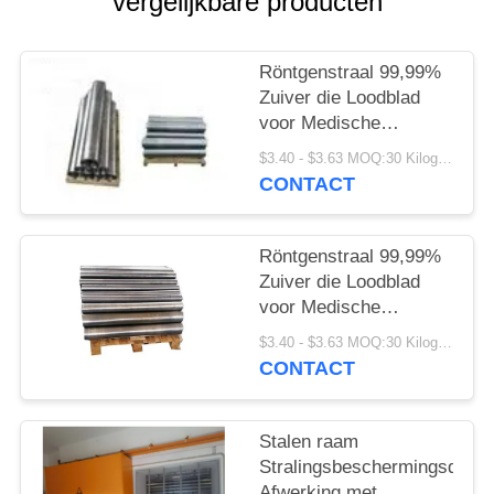
vergelijkbare producten
Röntgenstraal 99,99%
Zuiver die Loodblad
voor Medische
Beveiliging wordt
$3.40 - $3.63 MOQ:30 Kilogram/Kilogram
aangepast
CONTACT
Röntgenstraal 99,99%
Zuiver die Loodblad
voor Medische
Beveiliging wordt
$3.40 - $3.63 MOQ:30 Kilogram/Kilogram
aangepast
CONTACT
Stalen raam
Stralingsbeschermingsdeur
Afwerking met