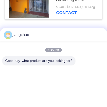
poedercoating of
$3.40 - $3.63 MOQ:30 Kilogram/Kilogram
roestvrij staal
CONTACT
Aanpasbare hoogte
Hoogte als vereist
populaire categorieën
Alle
jiangchao
De Bladen van de
De Bakstenen van de
1:45 PM
loodbeveiliging
loodbeveiliging
Good day, what product are you looking for?
Röntgenstraalzaal
Stralingsbeschermingsdeur
Beveiliging
Lood Beschermde
Röntgenstraalflintglas
Doos