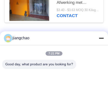
Afwerking met
poedercoating of
$3.40 - $3.63 MOQ:30 Kilogram/Kilogram
roestvrij staal
CONTACT
Aanpasbare hoogte
Hoogte als vereist
populaire categorieën
Alle
jiangchao
De Bladen van de
De Bakstenen van de
7:21 PM
loodbeveiliging
loodbeveiliging
Good day, what product are you looking for?
Röntgenstraalzaal
Stralingsbeschermingsdeur
Beveiliging
Lood Beschermde
Röntgenstraalflintglas
Doos