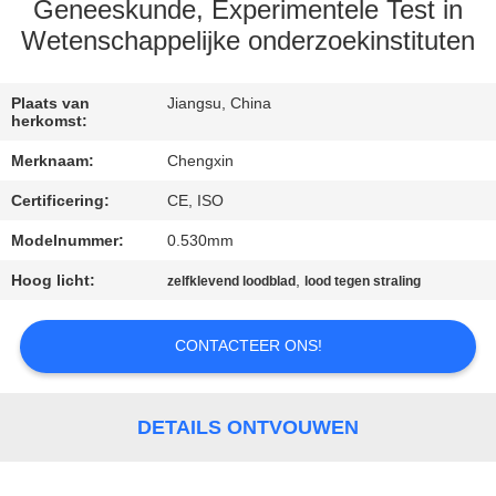
CONTACTEER
Geneeskunde, Experimentele Test in
ONS
Wetenschappelijke onderzoekinstituten
NIEUWS
Plaats van
Jiangsu, China
herkomst:
Merknaam:
Chengxin
GEVALLEN
Certificering:
CE, ISO
Modelnummer:
0.530mm
SITEMAP
Hoog licht:
,
zelfklevend loodblad
lood tegen straling
PRIVACY
CONTACTEER ONS!
POLICY
DETAILS ONTVOUWEN