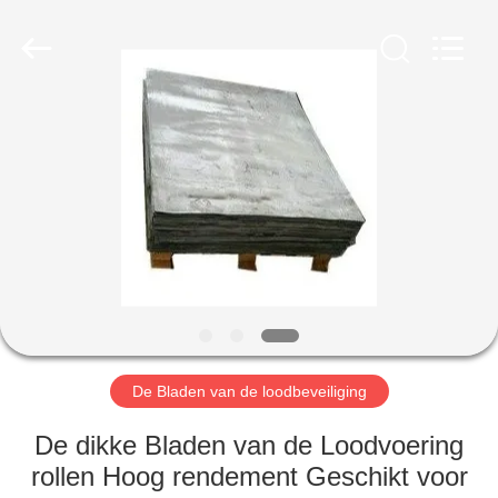
Yixing
Chengxin
Radiation
Protection
Equipment
Co.,
Ltd.
All
HUIS
Rights
Reserved.
PRODUCTEN
ONGEVEER
ONS
FABRIEKSREIS
De Bladen van de loodbeveiliging
KWALITEITSCONTROLE
De dikke Bladen van de Loodvoering
rollen Hoog rendement Geschikt voor