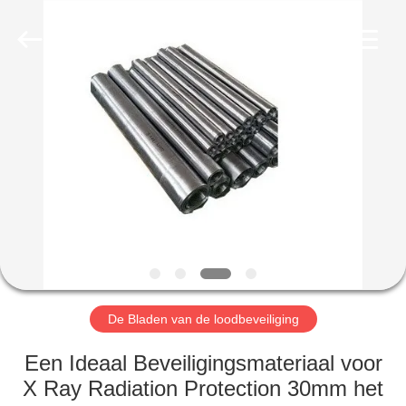
Yixing
Chengxin
Radiation
Protection
Equipment
Co.,
Ltd.
All
HUIS
Rights
Reserved.
PRODUCTEN
ONGEVEER
ONS
FABRIEKSREIS
De Bladen van de loodbeveiliging
KWALITEITSCONTROLE
Een Ideaal Beveiligingsmateriaal voor
X Ray Radiation Protection 30mm het