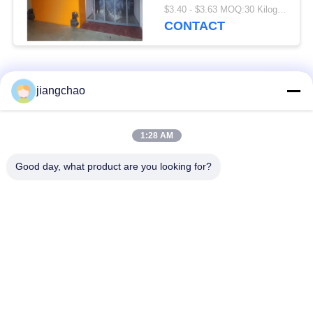
poedercoating of
$3.40 - $3.63 MOQ:30 Kilogram/Kilogram
roestvrij staal
CONTACT
Aanpasbare hoogte
Hoogte als vereist
populaire categorieën
Alle
jiangchao
De Bladen van de
De Bakstenen van de
1:28 AM
loodbeveiliging
loodbeveiliging
Good day, what product are you looking for?
Röntgenstraalzaal
Stralingsbeschermingsdeur
Beveiliging
Lood Beschermde
Röntgenstraalflintglas
Doos
Lood Beschermde
De Dekens van de