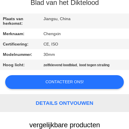
CONTACTEER
Blad van het Diktelood
ONS
Plaats van
Jiangsu, China
herkomst:
NIEUWS
Merknaam:
Chengxin
Certificering:
CE, ISO
GEVALLEN
Modelnummer:
30mm
SITEMAP
Hoog licht:
,
zelfklevend loodblad
lood tegen straling
PRIVACY
CONTACTEER ONS!
POLICY
DETAILS ONTVOUWEN
vergelijkbare producten