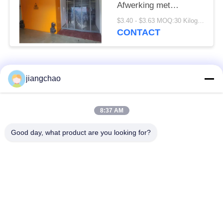
Afwerking met
poedercoating of
$3.40 - $3.63 MOQ:30 Kilogram/Kilogram
roestvrij staal
CONTACT
Aanpasbare hoogte
Hoogte als vereist
populaire categorieën
Alle
jiangchao
De Bladen van de
De Bakstenen van de
8:37 AM
loodbeveiliging
loodbeveiliging
Good day, what product are you looking for?
Röntgenstraalzaal
Stralingsbeschermingsdeur
Beveiliging
Lood Beschermde
Röntgenstraalflintglas
Doos