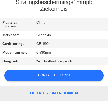
CONTACTEER
Stralingsbeschermings1mmpb
ONS
Ziekenhuis
NIEUWS
Plaats van
China
herkomst:
Merknaam:
Chengxin
GEVALLEN
Certificering:
CE, ISO
Modelnummer:
0.530mm
SITEMAP
Hoog licht:
,
2mm loodblad
loodpanelen
PRIVACY
CONTACTEER ONS!
POLICY
DETAILS ONTVOUWEN