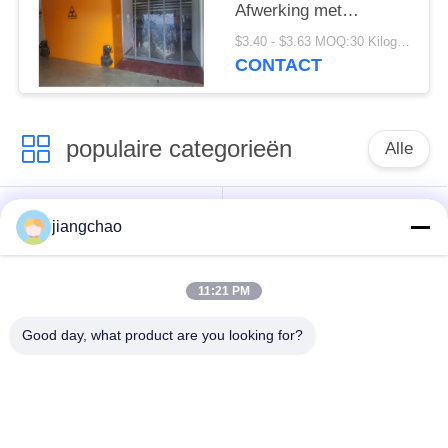
Afwerking met
poedercoating of
$3.40 - $3.63 MOQ:30 Kilogram/Kilogram
roestvrij staal
CONTACT
Aanpasbare hoogte
Hoogte als vereist
populaire categorieën
Alle
De Bladen van de
De Bakstenen van de
jiangchao
loodbeveiliging
loodbeveiliging
11:21 PM
Röntgenstraalzaal
Stralingsbeschermingsdeur
Beveiliging
Good day, what product are you looking for?
Lood Beschermde
Röntgenstraalflintglas
Doos