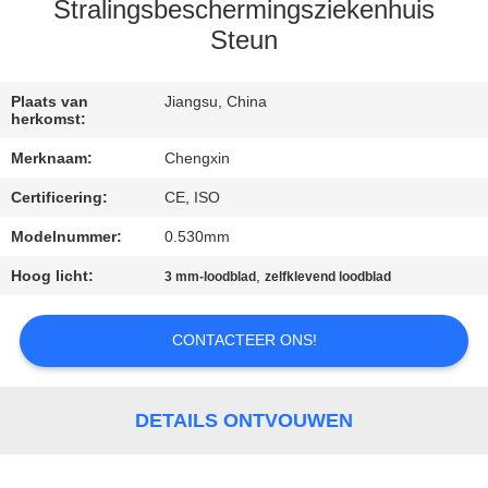
CONTACTEER
Stralingsbeschermingsziekenhuis
ONS
Steun
NIEUWS
Plaats van
Jiangsu, China
herkomst:
Merknaam:
Chengxin
GEVALLEN
Certificering:
CE, ISO
Modelnummer:
0.530mm
SITEMAP
Hoog licht:
,
3 mm-loodblad
zelfklevend loodblad
PRIVACY
CONTACTEER ONS!
POLICY
DETAILS ONTVOUWEN