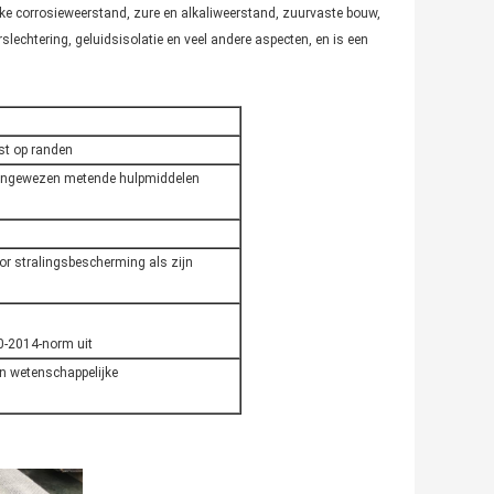
erke corrosieweerstand, zure en alkaliweerstand, zuurvaste bouw,
echtering, geluidsisolatie en veel andere aspecten, en is een
rst op randen
aangewezen metende hulpmiddelen
oor stralingsbescherming als zijn
70-2014-norm uit
in wetenschappelijke