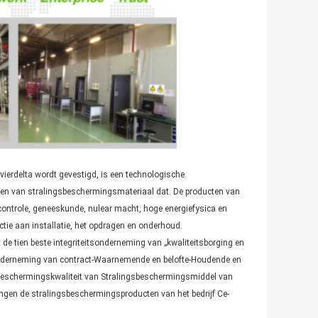
ierdelta wordt gevestigd, is een technologische
eren van stralingsbeschermingsmateriaal dat. De producten van
idscontrole, geneeskunde, nulear macht, hoge energiefysica en
ctie aan installatie, het opdragen en onderhoud.
 de tien beste integriteitsonderneming van „kwaliteitsborging en
-onderneming van contract-Waarnemende en belofte-Houdende en
 Beschermingskwaliteit van Stralingsbeschermingsmiddel van
gingen de stralingsbeschermingsproducten van het bedrijf Ce-