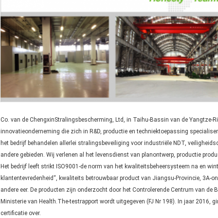
Co. van de ChengxinStralingsbescherming, Ltd, in Taihu-Bassin van de Yangtze-Riv
innovatieonderneming die zich in R&D, productie en techniektoepassing specialis
het bedrijf behandelen allerlei stralingsbeveiliging voor industriële NDT, veilighe
andere gebieden. Wij verlenen al het levensdienst van planontwerp, productie produ
Het bedrijf leeft strikt ISO9001-de norm van het kwaliteitsbeheersysteem na en wint
klantentevredenheid“, kwaliteits betrouwbaar product van Jiangsu-Provincie, 3A
andere eer. De producten zijn onderzocht door het Controlerende Centrum van de
Ministerie van Health.The-testrapport wordt uitgegeven (FJ Nr 198). In jaar 2016, 
certificatie over.