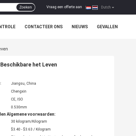
Vraag een offerte aan
Zoeken
|
Dutch
NTROLE
CONTACTEER ONS
NIEUWS
GEVALLEN
even
-Beschikbare het Leven
t:
Jiangsu, China
Chengxin
CE, ISO
0.530mm
den Algemene voorwaarden:
30 kilogram/Kilogram
$3.40 - $3.63 / Kilogram