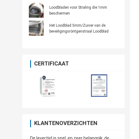
Loodbladen voor Straling die 1mm
beschermen
Het Loodblad 5mm/Zuiver van de
beveiligingsröntgenstraal Loodblad
CERTIFICAAT
KLANTENOVERZICHTEN
De levertijd is snel, en zeer belangrijk: de