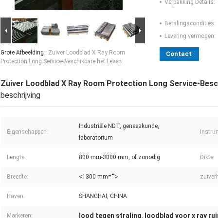
Verpakking Details:
Betalingscondities:
Levering vermogen:
Grote Afbeelding :
Zuiver Loodblad X Ray Room
Contact
Protection Long Service-Beschikbare het Leven
Zuiver Loodblad X Ray Room Protection Long Service-Besc
beschrijving
Industriële NDT, geneeskunde,
Eigenschappen:
Instru
laboratorium
Lengte:
800 mm-3000 mm, of zonodig
Dikte:
Breedte:
<1300 mm="">
zuiver
Haven:
SHANGHAI, CHINA
lood tegen straling
loodblad voor x ray ru
Markeren:
,