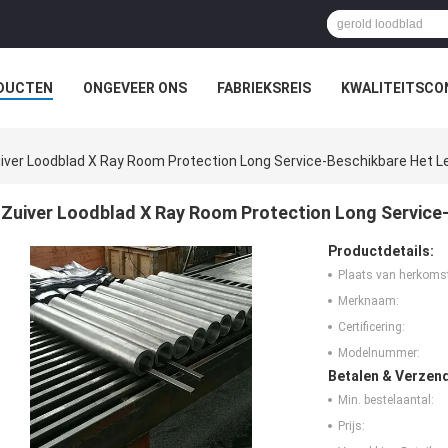
DUCTEN
ONGEVEER ONS
FABRIEKSREIS
KWALITEITSCO
iver Loodblad X Ray Room Protection Long Service-Beschikbare Het L
Zuiver Loodblad X Ray Room Protection Long Service
Productdetails:
Plaats van herkoms
Merknaam:
Certificering:
Modelnummer:
Betalen & Verzen
Min. bestelaantal:
Prijs: