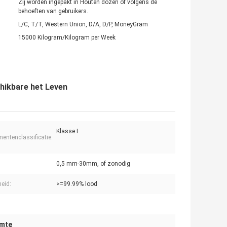
Zij worden ingepakt in Houten dozen of volgens de
behoeften van gebruikers.
L/C, T/T, Western Union, D/A, D/P, MoneyGram
15000 Kilogram/Kilogram per Week
hikbare het Leven
Klasse I
mentenclassificatie:
0,5 mm-30mm, of zonodig
heid:
>=99.99% lood
imte