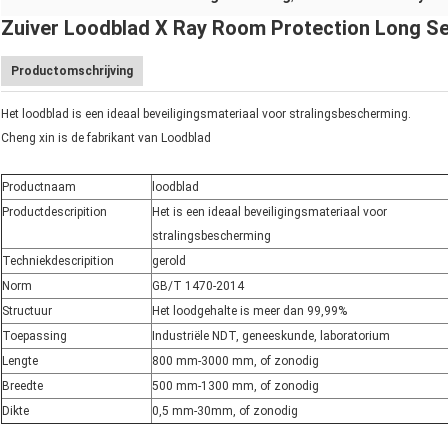
Zuiver Loodblad X Ray Room Protection Long Se
Productomschrijving
Het loodblad is een ideaal beveiligingsmateriaal voor stralingsbescherming.
Cheng xin is de fabrikant van Loodblad
Productnaam
loodblad
Productdescripition
Het is een ideaal beveiligingsmateriaal voor
stralingsbescherming
Techniekdescripition
gerold
Norm
GB/T 1470-2014
Structuur
Het loodgehalte is meer dan 99,99%
Toepassing
Industriële NDT, geneeskunde, laboratorium
Lengte
800 mm-3000 mm, of zonodig
Breedte
500 mm-1300 mm, of zonodig
Dikte
0,5 mm-30mm, of zonodig