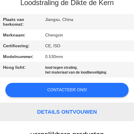
CONTACTEER
Loodstraling de Dikte de Kern
ONS
Plaats van
Jiangsu, China
herkomst:
NIEUWS
Merknaam:
Chengxin
Certificering:
CE, ISO
GEVALLEN
Modelnummer:
0.530mm
SITEMAP
Hoog licht:
,
lood tegen straling
het materiaal van de loodbeveiliging
PRIVACY
CONTACTEER ONS!
POLICY
DETAILS ONTVOUWEN