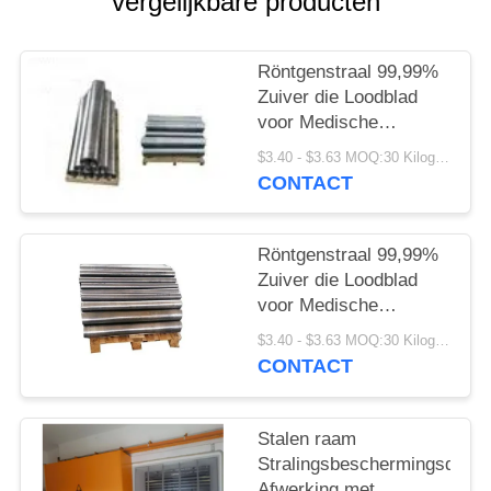
vergelijkbare producten
Röntgenstraal 99,99%
Zuiver die Loodblad
voor Medische
Beveiliging wordt
$3.40 - $3.63 MOQ:30 Kilogram/Kilogram
aangepast
CONTACT
Röntgenstraal 99,99%
Zuiver die Loodblad
voor Medische
Beveiliging wordt
$3.40 - $3.63 MOQ:30 Kilogram/Kilogram
aangepast
CONTACT
Stalen raam
Stralingsbeschermingsdeur
Afwerking met