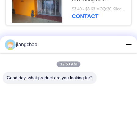
poedercoating of
$3.40 - $3.63 MOQ:30 Kilogram/Kilogram
roestvrij staal
CONTACT
Aanpasbare hoogte
Hoogte als vereist
populaire categorieën
Alle
jiangchao
De Bladen van de
De Bakstenen van de
12:53 AM
loodbeveiliging
loodbeveiliging
Good day, what product are you looking for?
Röntgenstraalzaal
Stralingsbeschermingsdeur
Beveiliging
Lood Beschermde
Röntgenstraalflintglas
Doos