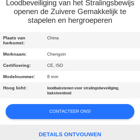
CONTACTEER
Loodbeveiliging van het Stralingsbewijs
ONS
openen de Zuivere Gemakkelijk te
stapelen en hergroeperen
NIEUWS
Plaats van
China
herkomst:
GEVALLEN
Merknaam:
Chengxin
Certificering:
CE, ISO
SITEMAP
Modelnummer:
8 mm
PRIVACY
Hoog licht:
,
loodbakstenen voor stralingsbeveiliging
baksteenlood
POLICY
CONTACTEER ONS!
DETAILS ONTVOUWEN