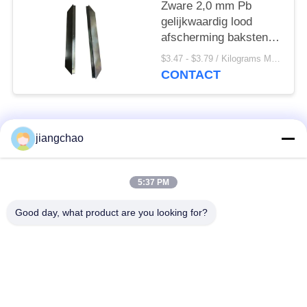
Zware 2,0 mm Pb
gelijkwaardig lood
afscherming bakstenen
Stralingsbescherming
$3.47 - $3.79 / Kilograms MOQ:500 kilogram/Kilogram
tot 327,5u00b0C
CONTACT
populaire categorieën
Alle
jiangchao
De Bladen van de
De Bakstenen van de
5:37 PM
loodbeveiliging
loodbeveiliging
Good day, what product are you looking for?
Röntgenstraalzaal
Stralingsbeschermingsdeur
Beveiliging
Lood Beschermde
Röntgenstraalflintglas