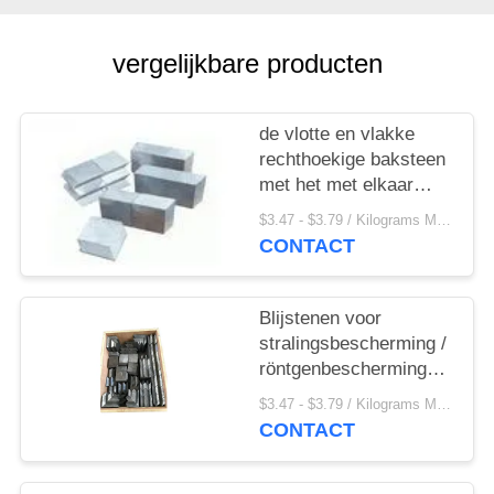
vergelijkbare producten
de vlotte en vlakke
rechthoekige baksteen
met het met elkaar
verbinden functie goot
$3.47 - $3.79 / Kilograms MOQ:500 kilogram/Kilogram
van zuivere lood of
CONTACT
lood-antimonium
legering in X Ray
Room
Blijstenen voor
stralingsbescherming /
röntgenbeschermingsstenen
van lood
$3.47 - $3.79 / Kilograms MOQ:500 kilogram/Kilogram
CONTACT