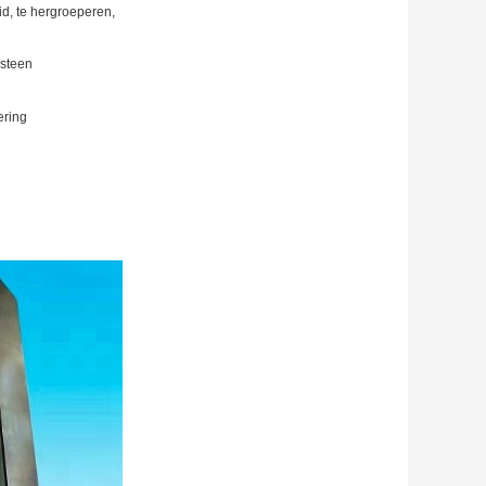
id, te hergroeperen,
ksteen
ering