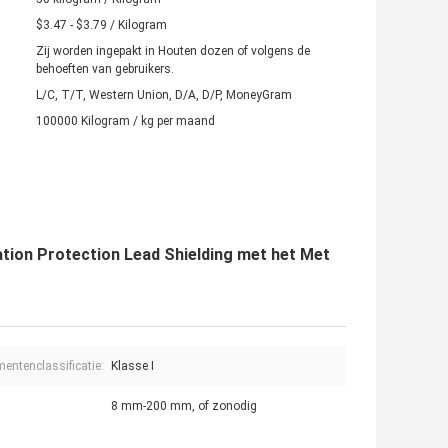
$3.47 - $3.79 / Kilogram
Zij worden ingepakt in Houten dozen of volgens de
behoeften van gebruikers.
L/C, T/T, Western Union, D/A, D/P, MoneyGram
100000 Kilogram / kg per maand
ation Protection Lead Shielding met het Met
mentenclassificatie:
Klasse I
8 mm-200 mm, of zonodig