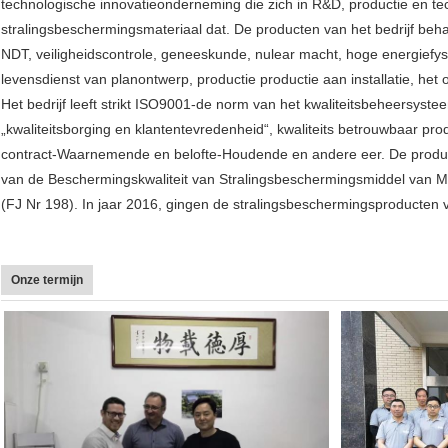
technologische innovatieonderneming die zich in R&D, productie en te
stralingsbeschermingsmateriaal dat. De producten van het bedrijf behand
NDT, veiligheidscontrole, geneeskunde, nulear macht, hoge energiefys
levensdienst van planontwerp, productie productie aan installatie, he
Het bedrijf leeft strikt ISO9001-de norm van het kwaliteitsbeheersyste
„kwaliteitsborging en klantentevredenheid“, kwaliteits betrouwbaar p
contract-Waarnemende en belofte-Houdende en andere eer. De produc
van de Beschermingskwaliteit van Stralingsbeschermingsmiddel van Mi
(FJ Nr 198). In jaar 2016, gingen de stralingsbeschermingsproducten van
Onze termijn