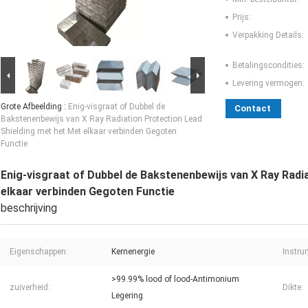
Prijs:
Verpakking Details:
Betalingscondities:
Levering vermogen:
Grote Afbeelding :
Enig-visgraat of Dubbel de
Contact
Bakstenenbewijs van X Ray Radiation Protection Lead
Shielding met het Met elkaar verbinden Gegoten
Functie
Enig-visgraat of Dubbel de Bakstenenbewijs van X Ray Radi
elkaar verbinden Gegoten Functie
beschrijving
Eigenschappen:
Kernenergie
Instru
>99.99% lood of lood-Antimonium
zuiverheid:
Dikte:
Legering