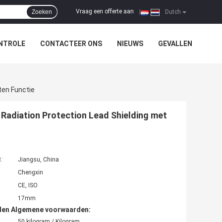
Vraag een offerte aan
Zoeken
|
Dutch
NTROLE
CONTACTEER ONS
NIEUWS
GEVALLEN
ten Functie
 Radiation Protection Lead Shielding met
t:
Jiangsu, China
Chengxin
CE, ISO
17mm
den Algemene voorwaarden:
50 kilogram / Kilogram