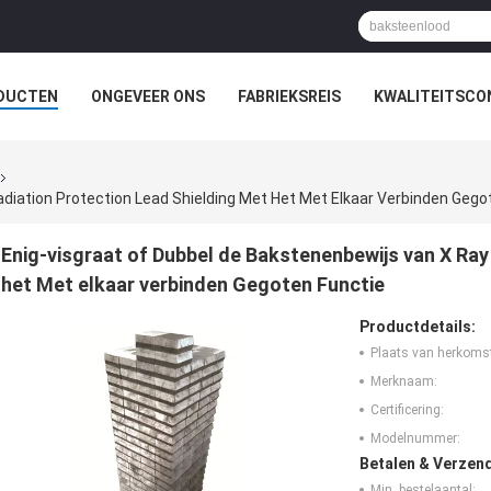
DUCTEN
ONGEVEER ONS
FABRIEKSREIS
KWALITEITSCO
diation Protection Lead Shielding Met Het Met Elkaar Verbinden Gego
Enig-visgraat of Dubbel de Bakstenenbewijs van X Ray
het Met elkaar verbinden Gegoten Functie
Productdetails:
Plaats van herkoms
Merknaam:
Certificering:
Modelnummer:
Betalen & Verzen
Min. bestelaantal: