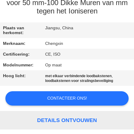
CONTACTEER
voor 50 mm-100 Dikke Muren van mm
ONS
tegen het Ioniseren
NIEUWS
Plaats van
Jiangsu, China
herkomst:
Merknaam:
Chengxin
GEVALLEN
Certificering:
CE, ISO
Modelnummer:
Op maat
SITEMAP
Hoog licht:
,
met elkaar verbindende loodbakstenen
loodbakstenen voor stralingsbeveiliging
PRIVACY
POLICY
CONTACTEER ONS!
DETAILS ONTVOUWEN