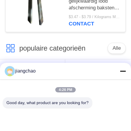
gelijkwaardig lood
afscherming bakstenen
Stralingsbescherming
$3.47 - $3.79 / Kilograms MOQ:500 kilogram/Kilogram
tot 327,5u00b0C
CONTACT
populaire categorieën
Alle
De Bladen van de
De Bakstenen van de
jiangchao
loodbeveiliging
loodbeveiliging
4:26 PM
Röntgenstraalzaal
Stralingsbeschermingsdeur
Beveiliging
Good day, what product are you looking for?
Lood Beschermde
Röntgenstraalflintglas
Doos