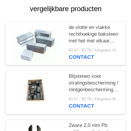
vergelijkbare producten
de vlotte en vlakke
rechthoekige baksteen
met het met elkaar
verbinden functie goot
$3.47 - $3.79 / Kilograms MOQ:500 kilogram/Kilogram
van zuivere lood of
CONTACT
lood-antimonium
legering in X Ray
Room
Blijstenen voor
stralingsbescherming /
röntgenbeschermingsstenen
van lood
$3.47 - $3.79 / Kilograms MOQ:500 kilogram/Kilogram
CONTACT
Zware 2,0 mm Pb