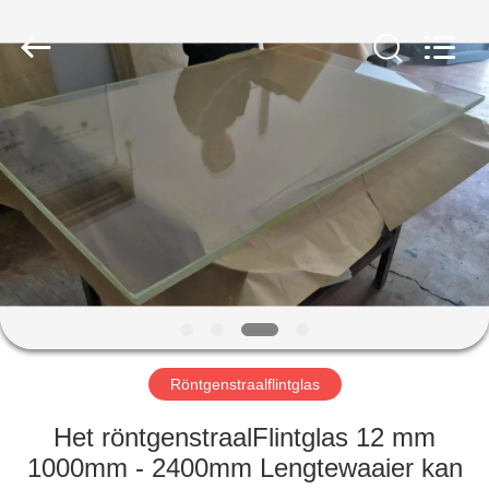
Yixing
Chengxin
Radiation
Protection
Equipment
Co.,
Ltd.
All
HUIS
Rights
Reserved.
PRODUCTEN
ONGEVEER
ONS
FABRIEKSREIS
Röntgenstraalflintglas
KWALITEITSCONTROLE
Het röntgenstraalFlintglas 12 mm
1000mm - 2400mm Lengtewaaier kan