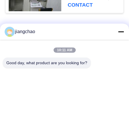
Beveiligingsröntgenstraal
CONTACT
12 mm
populaire categorieën
Alle
jiangchao
De Bladen van de
De Bakstenen van de
10:11 AM
loodbeveiliging
loodbeveiliging
Good day, what product are you looking for?
Röntgenstraalzaal
Stralingsbeschermingsdeur
Beveiliging
Lood Beschermde
Röntgenstraalflintglas
Doos
Lood Beschermde
De Dekens van de
Containers
loodbeveiliging