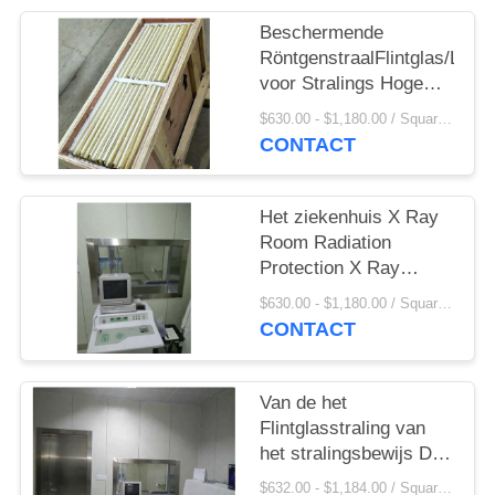
Beschermende
RöntgenstraalFlintglas/Loodb
voor Stralings Hoge
Lichte Overbrenging
$630.00 - $1,180.00 / Square Meter MOQ:2.1 vierkante Meter/Vierkant
CONTACT
Het ziekenhuis X Ray
Room Radiation
Protection X Ray
Shielding Lead Glass
$630.00 - $1,180.00 / Square Meter MOQ:2.1 vierkante Meter/Vierkant
CONTACT
Van de het
Flintglasstraling van
het stralingsbewijs De
Dikte van de de
$632.00 - $1,184.00 / Square Meter MOQ:1 vierkante Meter/Vierkant