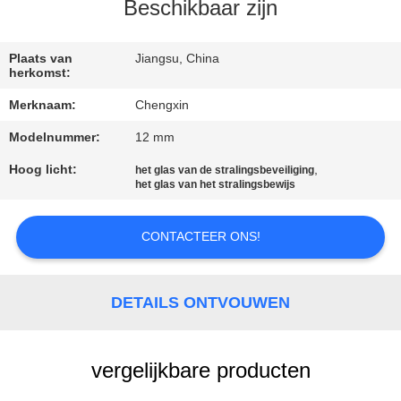
CONTACTEER
Beschikbaar zijn
ONS
Plaats van
Jiangsu, China
herkomst:
NIEUWS
Merknaam:
Chengxin
Modelnummer:
12 mm
GEVALLEN
Hoog licht:
,
het glas van de stralingsbeveiliging
het glas van het stralingsbewijs
SITEMAP
CONTACTEER ONS!
PRIVACY
POLICY
DETAILS ONTVOUWEN
vergelijkbare producten