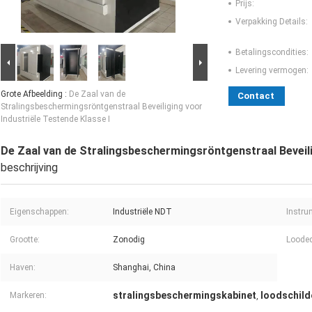
Prijs:
Verpakking Details:
Betalingscondities:
Levering vermogen:
Grote Afbeelding :
De Zaal van de
Contact
Stralingsbeschermingsröntgenstraal Beveiliging voor
Industriële Testende Klasse I
De Zaal van de Stralingsbeschermingsröntgenstraal Beveili
beschrijving
Eigenschappen:
Industriële NDT
Instru
Grootte:
Zonodig
Loodeq
Haven:
Shanghai, China
stralingsbeschermingskabinet
loodschild
Markeren:
,