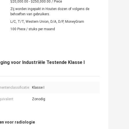
$20,000.00 - $250,000.00 / Piece
Zij worden ingepakt in Houten dozen of volgens de
behoeften van gebruikers.
L/C, T/T, Western Union, D/A, D/P, MoneyGram
100 Piece / stuks per maand
ging voor Industriële Testende Klasse I
mentenclassificatie:
Klasse I
uivalent:
Zonodig
en voor radiologie