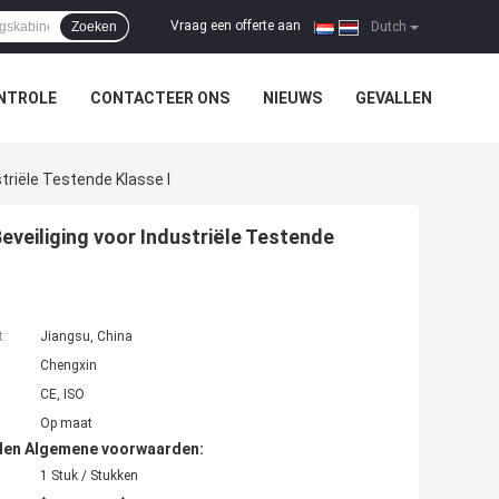
Vraag een offerte aan
Zoeken
|
Dutch
NTROLE
CONTACTEER ONS
NIEUWS
GEVALLEN
triële Testende Klasse I
veiliging voor Industriële Testende
t:
Jiangsu, China
Chengxin
CE, ISO
Op maat
den Algemene voorwaarden:
1 Stuk / Stukken