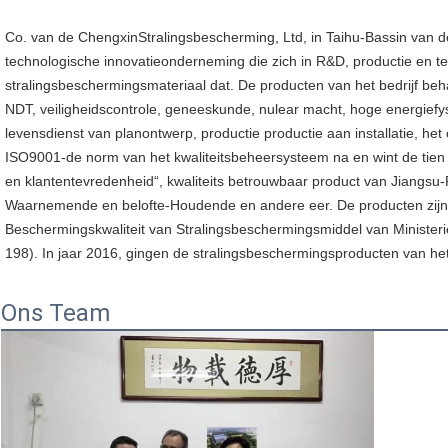
Co. van de ChengxinStralingsbescherming, Ltd, in Taihu-Bassin van de
technologische innovatieonderneming die zich in R&D, productie en te
stralingsbeschermingsmateriaal dat. De producten van het bedrijf behand
NDT, veiligheidscontrole, geneeskunde, nulear macht, hoge energiefys
levensdienst van planontwerp, productie productie aan installatie, het 
ISO9001-de norm van het kwaliteitsbeheersysteem na en wint de tien b
en klantentevredenheid“, kwaliteits betrouwbaar product van Jiangsu
Waarnemende en belofte-Houdende en andere eer. De producten zijn 
Beschermingskwaliteit van Stralingsbeschermingsmiddel van Ministerie
198). In jaar 2016, gingen de stralingsbeschermingsproducten van het b
Ons Team