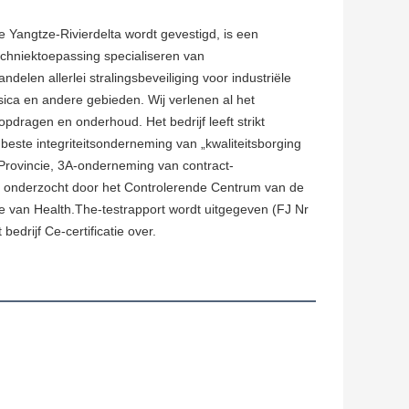
 Yangtze-Rivierdelta wordt gevestigd, is een 
chniektoepassing specialiseren van 
elen allerlei stralingsbeveiliging voor industriële 
ica en andere gebieden. Wij verlenen al het 
opdragen en onderhoud. Het bedrijf leeft strikt 
este integriteitsonderneming van „kwaliteitsborging 
-Provincie, 3A-onderneming van contract-
onderzocht door het Controlerende Centrum van de 
 van Health.The-testrapport wordt uitgegeven (FJ Nr 
edrijf Ce-certificatie over.