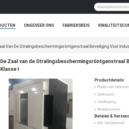
DUCTEN
ONGEVEER ONS
FABRIEKSREIS
KWALITEITSCO
aal Van De Stralingsbeschermingsröntgenstraal Beveiliging Voor Indus
De Zaal van de Stralingsbeschermingsröntgenstraal Be
Klasse I
Productdetails:
Plaats van herkoms
Merknaam:
Certificering:
Modelnummer:
Betalen & Verzen
Min. bestelaantal: