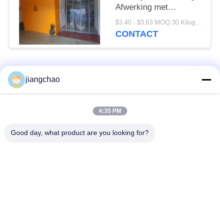
Afwerking met
poedercoating of
$3.40 - $3.63 MOQ:30 Kilogram/Kilogram
roestvrij staal
CONTACT
Aanpasbare hoogte
Hoogte als vereist
populaire categorieën
Alle
jiangchao
De Bladen van de
De Bakstenen van de
4:35 PM
loodbeveiliging
loodbeveiliging
Good day, what product are you looking for?
Röntgenstraalzaal
Stralingsbeschermingsdeur
Beveiliging
Lood Beschermde
Röntgenstraalflintglas
Doos