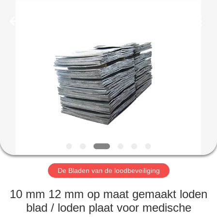
Yixing
Chengxin
Radiation
Protection
Equipment
Co.,
Ltd.
All
HUIS
Rights
Reserved.
PRODUCTEN
ONGEVEER
ONS
FABRIEKSREIS
De Bladen van de loodbeveiliging
KWALITEITSCONTROLE
10 mm 12 mm op maat gemaakt loden
blad / loden plaat voor medische