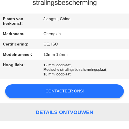
CONTACTEER
stralingsbescherming
ONS
Plaats van
Jiangsu, China
herkomst:
NIEUWS
Merknaam:
Chengxin
Certificering:
CE, ISO
GEVALLEN
Modelnummer:
10mm 12mm
SITEMAP
Hoog licht:
,
12 mm loodplaat
,
Medische stralingsbeschermingsplaat
10 mm loodplaat
PRIVACY
POLICY
CONTACTEER ONS!
DETAILS ONTVOUWEN