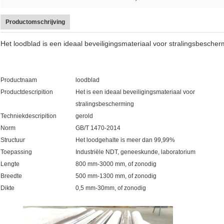
Productomschrijving
Het loodblad is een ideaal beveiligingsmateriaal voor stralingsbescher
Productnaam
loodblad
Productdescripition
Het is een ideaal beveiligingsmateriaal voor
stralingsbescherming
Techniekdescripition
gerold
Norm
GB/T 1470-2014
Structuur
Het loodgehalte is meer dan 99,99%
Toepassing
Industriële NDT, geneeskunde, laboratorium
Lengte
800 mm-3000 mm, of zonodig
Breedte
500 mm-1300 mm, of zonodig
Dikte
0,5 mm-30mm, of zonodig