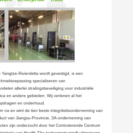
 Yangtze-Rivierdelta wordt gevestigd, is een
chniektoepassing specialiseren van
elen allerlei stralingsbeveiliging voor industriële
ica en andere gebieden. Wij verlenen al het
t opdragen en onderhoud.
em na en wint de tien beste integriteitsonderneming van
roduct van Jiangsu-Provincie, 3A-onderneming van
ten zijn onderzocht door het Controlerende Centrum
nisterie van Health.The-testrapport wordt uitgegeven