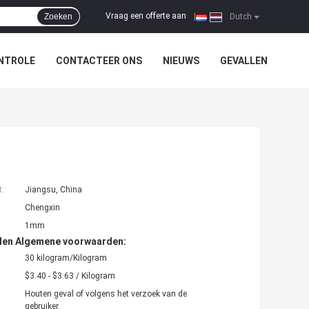
Vraag een offerte aan
Zoeken
|
Dutch
NTROLE
CONTACTEER ONS
NIEUWS
GEVALLEN
t:
Jiangsu, China
Chengxin
1mm
den Algemene voorwaarden:
30 kilogram/Kilogram
$3.40 - $3.63 / Kilogram
Houten geval of volgens het verzoek van de
gebruiker.