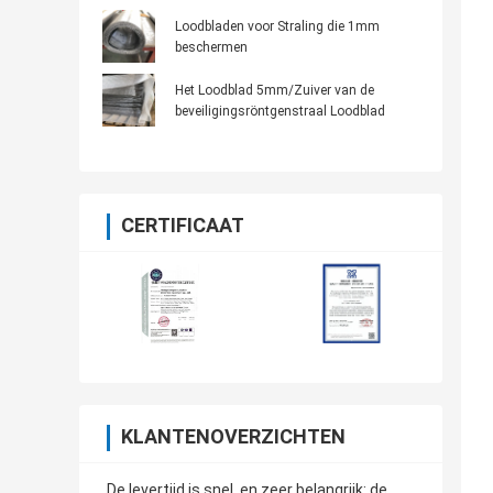
Loodbladen voor Straling die 1mm
beschermen
Het Loodblad 5mm/Zuiver van de
beveiligingsröntgenstraal Loodblad
CERTIFICAAT
KLANTENOVERZICHTEN
De levertijd is snel, en zeer belangrijk: de