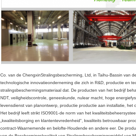
Co. van de ChengxinStralingsbescherming, Ltd, in Taihu-Bassin van de
technologische innovatieonderneming die zich in R&D, productie en te
stralingsbeschermingsmateriaal dat. De producten van het bedrijf behand
NDT, veiligheidscontrole, geneeskunde, nulear macht, hoge energiefys
levensdienst van planontwerp, productie productie aan installatie, he
Het bedrijf leeft strikt ISO9001-de norm van het kwaliteitsbeheersyste
„kwaliteitsborging en klantentevredenheid“, kwaliteits betrouwbaar p
contract-Waarnemende en belofte-Houdende en andere eer. De produc
van de Beschermingskwaliteit van Stralingsbeschermingsmiddel van Mi