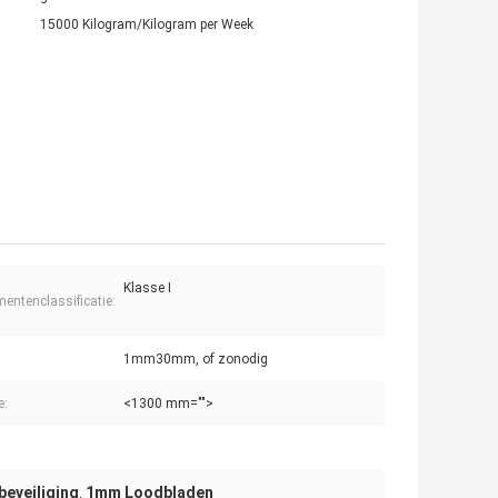
15000 Kilogram/Kilogram per Week
Klasse I
mentenclassificatie:
1mm30mm, of zonodig
e:
<1300 mm="">
beveiliging
1mm Loodbladen
,