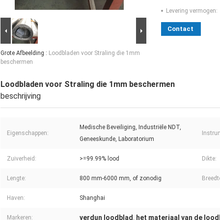
Levering vermogen:
Contact
Grote Afbeelding :
Loodbladen voor Straling die 1mm
beschermen
Loodbladen voor Straling die 1mm beschermen
beschrijving
Medische Beveiliging, Industriële NDT,
Eigenschappen:
Instru
Geneeskunde, Laboratorium
Zuiverheid:
>=99.99% lood
Dikte:
Lengte:
800 mm-6000 mm, of zonodig
Breedt
Haven:
Shanghai
verdun loodblad
het materiaal van de lood
Markeren:
,