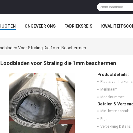
DUCTEN
ONGEVEER ONS
FABRIEKSREIS
KWALITEITSCO
odbladen Voor Straling Die 1mm Beschermen
Loodbladen voor Straling die 1mm beschermen
Productdetails:
Plaats van herkoms
Merknaam:
Modelnummer:
Betalen & Verzen
Min. bestelaantal:
Prijs:
Verpakking Details: